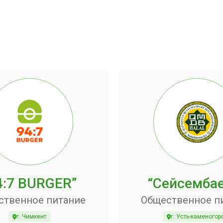
4:7 BURGER”
“Сейсемба
ственное питание
Общественное п
г. Чимкент
г. Усть-каменогор