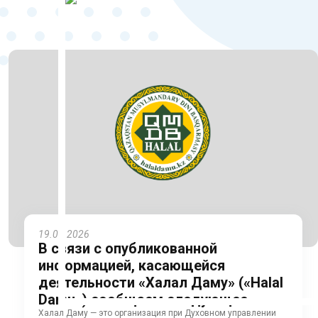
19.05.2026
В связи с опубликованной
информацией, касающейся
деятельности «Халал Даму» («Halal
Damu») сообщаем следующее
Халал Даму — это организация при Духовном управлении