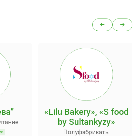
ева”
«Lilu Bakery», «S food
by Sultankyzy»
итание
Полуфабрикаты
ск