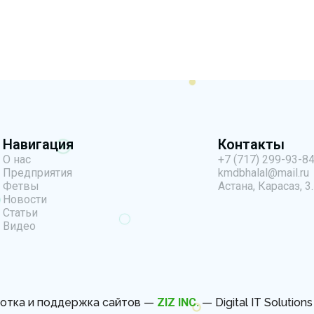
Навигация
Контакты
О нас
+7 (717) 299-93-8
Предприятия
kmdbhalal@mail.ru
Фетвы
Астана, Карасаз, 3.
Новости
Статьи
Видео
отка и поддержка сайтов —
ZIZ INC.
— Digital IT Solution