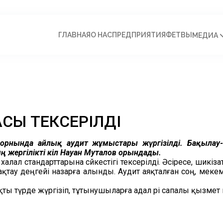
ГЛАВНАЯ
О НАС
ПРЕДПРИЯТИЯ
ФЕТВЫ
МЕДИА
АСЫ ТЕКСЕРІЛДІ
 орнында айлық аудит жұмыстары жүргізілді. Бақылау
 жергілікті өкіл Науан Муталов орындады.
лал стандарттарына сәйкестігі тексерілді. Әсіресе, шикіз
қтау деңгейі назарға алынды. Аудит аяқталған соң, ме
түрде жүргізіп, тұтынушыларға адал әрі сапалы қызмет кө