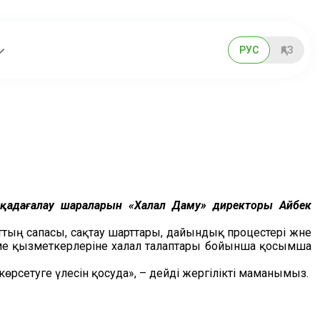
РУС
ҚАЗ
-қадағалау шараларын «Халал Даму» директоры Айбек
аттың сапасы, сақтау шарттары, дайындық процестері және
кеме қызметкерлеріне халал талаптары бойынша қосымша
рсетуге үлесін қосуда», – дейді жергілікті маманымыз.