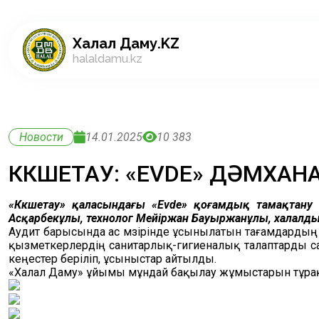
Халал Даму.KZ
halaldamu.kz
Новости
14.01.2025
10 383
КӨКШЕТАУ: «EVDE» ДӘМХАН
«Көкшетау» қаласындағы «Evde» қоғамдық тамақтану
Асқарбекұлы, технолог Мейіржан Бауыржанұлы, халалдың
Аудит барысында ас мәзірінде ұсынылатын тағамдардың ха
қызметкерлердің санитарлық-гигиеналық талаптарды са
кеңестер беріліп, ұсыныстар айтылды.
«Халал Даму» ұйымы мұндай бақылау жұмыстарын тұрақты 