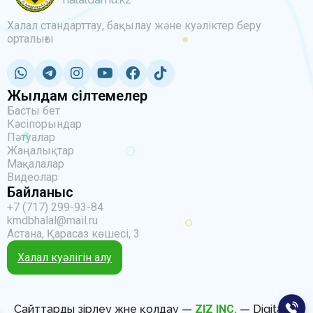
Халал стандарттау, бақылау және куәліктер беру
орталығы
Жылдам сілтемелер
Басты бет
Кәсіпорындар
Пәтуалар
Жаңалықтар
Мақалалар
Видеолар
Байланыс
+7 (717) 299-93-84
kmdbhalal@mail.ru
Астана, Қарасаз көшесі, 3
Халал куәлігін алу
Сайттарды әзірлеу және қолдау —
ZIZ INC.
— Digital IT