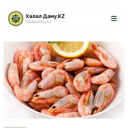
Халал Даму.KZ
halaldamu.kz