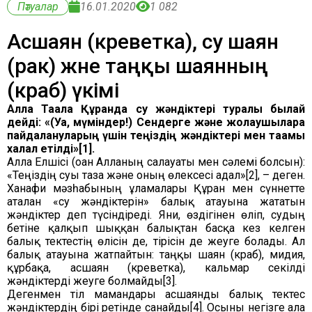
Пәтуалар
16.01.2020
1 082
Асшаян (креветка), су шаян
(рак) және таңқы шаянның
(краб) үкімі
Алла Тағала Құранда су жәндіктері туралы былай
дейді: «(Уа, мүміндер!) Сендерге және жолаушыларға
пайдалануларың үшін теңіздің жәндіктері мен тағамы
халал етілді»[1].
Алла Елшісі (оған Алланың салауаты мен сәлемі болсын):
«Теңіздің суы таза және оның өлексесі адал»[2], – деген.
Ханафи мәзһабының ғұламалары Құран мен сүннетте
аталған «су жәндіктерін» балық атауына жататын
жәндіктер деп түсіндіреді. Яғни, өздігінен өліп, судың
бетіне қалқып шыққан балықтан басқа кез келген
балық тектестің өлісін де, тірісін де жеуге болады. Ал
балық атауына жатпайтын: таңқы шаян (краб), мидия,
құрбақа, асшаян (креветка), кальмар секілді
жәндіктерді жеуге болмайды[3].
Дегенмен тіл мамандары асшаянды балық тектес
жәндіктердің бірі ретінде санайды[4]. Осыны негізге ала