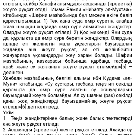
отырып, кейбір Ханафи ғалымдары асшаянды (креветка)
жеуге рұқсат етеді. Имам Рамли «Ниһаяту әл-Мухтаж»
кітабында: «Шафиғи мазһабында бұл мәселе екіге бөліп
қарастырылады: 1) Тек қана суда өмір сүретін, алайда
жағаға шыққан жағдайда өмір сүре алмайтын жәндіктер.
Оларды жеуге рұқсат етіледі. 2) Қос мекенді. Яғни суда
да, құрлықта да өмір сүре беретін жәндіктер. Олардың
ішінде еті желінетін малға ұқсастарын бауыздалған
жағдайда ғана жеуге рұқсат, ал еті желінбейтін
жануарларға ұқсағандарды жеу харам болады. Шафиғи
мазһабының көзқарасы бойынша: құрбақа, тасбақа,
краб және су жыланын жеуге рұқсат етілмейді»[5] –
делінген.
Ханбали мәзһабының белгілі ғалымы ибн Құдама «әл-
Муғни» кітабында: «Су құстары, тасбақа, теңіз иті секілді
құрлықта да өмір сүре алатын су жануарларын
бауыздамай жеуге болмайды. Ал су шаяны (рак) секілді
қаны жоқ жәндіктерді бауыздамай-ақ жеуге рұқсат
етіледі»[6] деп келтіреді.
Үкім:
1. Теңіз жәндіктерінен балық және балық тектестерді
ғана жеуге рұқсат етіледі;
2. Асшаянды (креветка) жеуге рұқсат етіледі. Алайда су