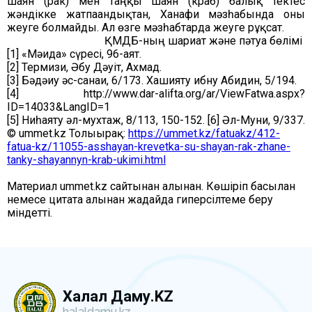
шаян (рак) мен таңқы шаян (краб) балық тектес
жәндікке жатпағандықтан, Ханафи мәзһабында оны
жеуге болмайды. Ал өзге мәзһабтарда жеуге рұқсат.
ҚМДБ-ның шариғат және пәтуа бөлімі
[1] «Мәида» сүресі, 96-аят.
[2] Термизи, Әбу Дәуіт, Ахмад.
[3] Бәдәиғу әс-санаиғ, 6/173. Хашияту ибну Абидин, 5/194.
[4] http://www.dar-alifta.org/ar/ViewFatwa.aspx?
ID=14033&LangID=1
[5] Ниһаяту әл-мухтаж, 8/113, 150-152. [6] Әл-Муғни, 9/337.
© ummet.kz Толығырақ:
https://ummet.kz/fatuakz/412-
fatua-kz/11055-asshayan-krevetka-su-shayan-rak-zhane-
tanky-shayannyn-krab-ukimi.html
Материал ummet.kz сайтынан алынған. Көшіріп басылған
немесе цитата алынған жағдайда гиперсілтеме беру
міндетті.
Халал Даму.KZ
halaldamu.kz