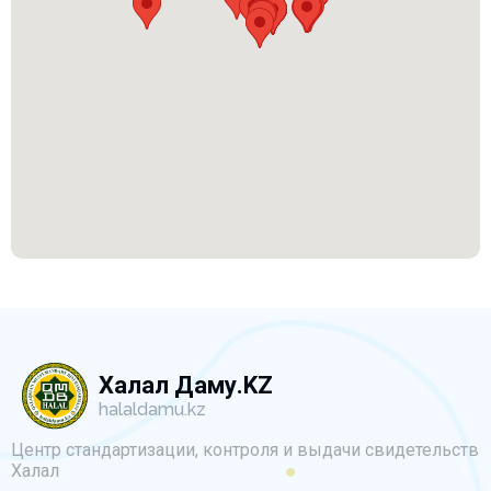
Халал Даму.KZ
halaldamu.kz
Центр стандартизации, контроля и выдачи свидетельств
Халал