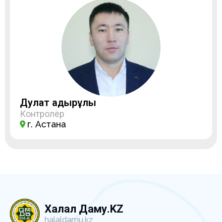
Дулат Қадырұлы
Контролёр
г. Астана
Халал Даму.KZ
halaldamu.kz