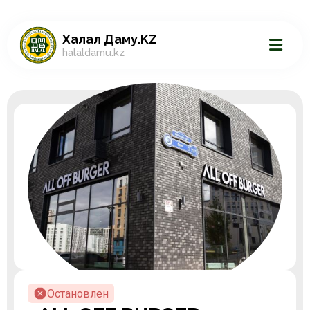
Халал Даму.KZ
halaldamu.kz
Остановлен