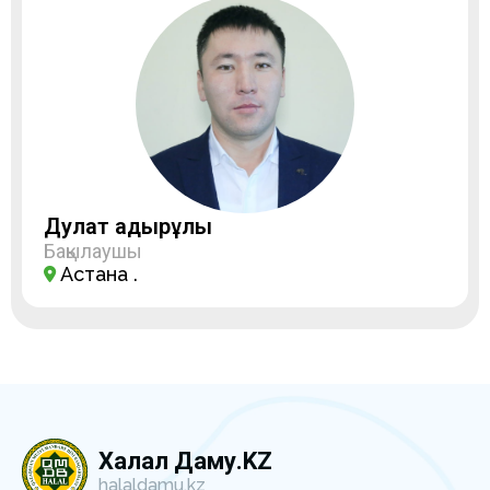
Дулат Қадырұлы
Бақылаушы
Астана қ.
Халал Даму.KZ
halaldamu.kz