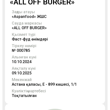
«ALL OFF BURGER»
Заңды атауы
«Aspanfood» ЖШС
Сауда маркасы
«ALL OFF BURGER»
Қызмет түрі
Фаст-фуд өнімдері
Тіркеу нөмірі
№ 000785
Алынған күні
10.10.2024
Аяқталу күні
09.10.2025
Мекенжай
Астана қаласы, Е - 899 көшесі, 1/1
Куәліктің мәртебесі
Тоқтатылған