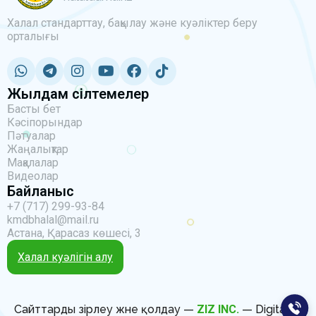
Халал стандарттау, бақылау және куәліктер беру
орталығы
Жылдам сілтемелер
Басты бет
Кәсіпорындар
Пәтуалар
Жаңалықтар
Мақалалар
Видеолар
Байланыс
+7 (717) 299-93-84
kmdbhalal@mail.ru
Астана, Қарасаз көшесі, 3
Халал куәлігін алу
Сайттарды әзірлеу және қолдау —
ZIZ INC.
— Digital IT