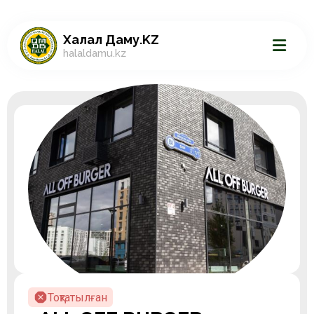
Халал Даму.KZ
halaldamu.kz
Тоқтатылған