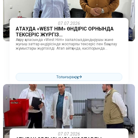
07.07.2026
АҚТАУДА «WEST HIM» ӨНДІРІС ОРНЫНДА
ТЕКСЕРІС ЖҮРГІЗ...
Ақтау қаласында «West Him» залалсыздандырушы және
жуғыш заттар өндірісінде жоспарлы тексеріс пен бақылау
жұмыстары жүргізілді. Атап айтқанда, кәсіпорында
шығарылатын өнімдердің сапасы, олардың қауіпсіздік
стандарттарына, соның...
Толығырақ оқу
07.07.2026