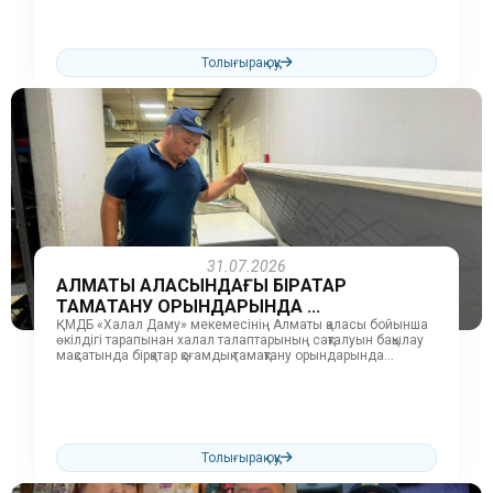
Толығырақ оқу
31.07.2026
АЛМАТЫ ҚАЛАСЫНДАҒЫ БІРҚАТАР
ТАМАҚТАНУ ОРЫНДАРЫНДА ...
ҚМДБ «Халал Даму» мекемесінің Алматы қаласы бойынша
өкілдігі тарапынан халал талаптарының сақталуын бақылау
мақсатында бірқатар қоғамдық тамақтану орындарында
жоспарлы аудит жұмыстары жүргізілді. Атап айтқанда, ЖК...
Толығырақ оқу