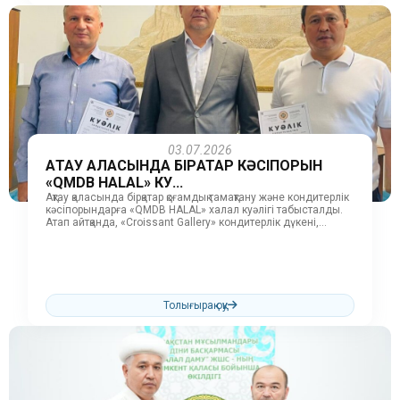
03.07.2026
АҚТАУ ҚАЛАСЫНДА БІРҚАТАР КӘСІПОРЫН
«QMDB HALAL» КУ...
Ақтау қаласында бірқатар қоғамдық тамақтану және кондитерлік
кәсіпорындарға «QMDB HALAL» халал куәлігі табысталды.
Атап айтқанда, «Croissant Gallery» кондитерлік дүкені,
«Ақкеме» және «Шаңырақ» тамақтану орындары халал...
Толығырақ оқу