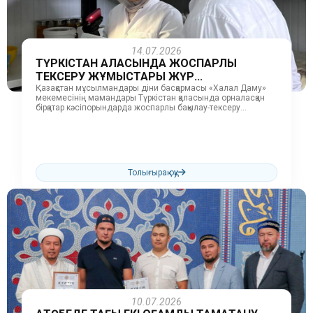
14.07.2026
ТҮРКІСТАН ҚАЛАСЫНДА ЖОСПАРЛЫ
ТЕКСЕРУ ЖҰМЫСТАРЫ ЖҮР...
Қазақстан мұсылмандары діни басқармасы «Халал Даму»
мекемесінің мамандары Түркістан қаласында орналасқан
бірқатар кәсіпорындарда жоспарлы бақылау-тексеру
жұмыстарын жүргізді. Атап айтқанда, «Тандыр», «Айжамал
тәттілері», «Каусар», «Донер на...
Толығырақ оқу
10.07.2026