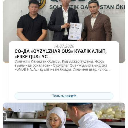
14.07.2026
СҚО-ДА «QYZYLZHAR QUS» КУӘЛІК АЛЫП,
«ERKE QUS» ҚҰС...
Солтүстік Қазақстан облысы, Қызылжар ауданы, Якорь
ауылында орналасқан «Qyzylzhar Qus» жұмыртқа өндірісі
«QMDB HALAL» куәлігіне ие болды. Сонымен қатар, «ERKE
QUS» құс фабрикасы «QMDB HALAL»...
Толығырақ оқу