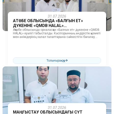
31.07.2026
АҚТӨБЕ ОБЛЫСЫНДА «БАЛҒЫН ЕТ»
ДҮКЕНІНЕ «QMDB HALAL»...
Ақтөбе облысында орналасқан «Балғын ет» дүкеніне «QMDB
HALAL» куәлігі табысталды. Кәсіпорынның өндірістік қызметі
мен өнімдерінің халал талаптарына сәйкестігін бағалау
және тексеру жұмыстарын ҚМДБ «Халал Даму»...
Толығырақ оқу
31.07.2026
МАҢҒЫСТАУ ОБЛЫСЫНДАҒЫ СҮТ