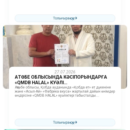
Толығырақ оқу
27.07.2026
АҚТӨБЕ ОБЛЫСЫНДА КӘСІПОРЫНДАРҒА
«QMDB HALAL» КУӘЛІ...
Ақтөбе облысы, Қобда ауданында «Қобда ет» ет дүкеніне
және «Асыл-Ай» «Фабрика вкуса» жартылай дайын өнімдер
өндірісіне «QMDB HALAL» куәліктері табысталды.
Кәсіпорындарға куәліктерді табыстау барысында халал...
Толығырақ оқу