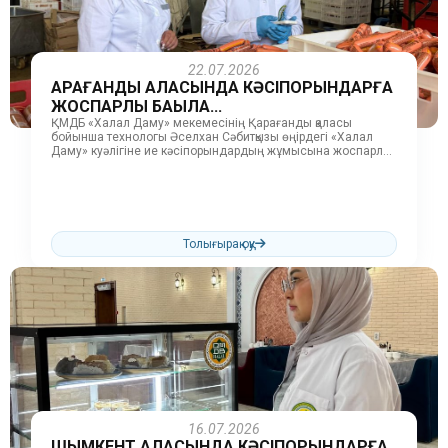
22.07.2026
ҚАРАҒАНДЫ ҚАЛАСЫНДА КӘСІПОРЫНДАРҒА
ЖОСПАРЛЫ БАҚЫЛА...
ҚМДБ «Халал Даму» мекемесінің Қарағанды қаласы
бойынша технологы Әселхан Сәбитқызы өңірдегі «Халал
Даму» куәлігіне ие кәсіпорындардың жұмысына жоспарлы
бақылау-тексеру жүргізді. Тексеру барысында «Hani brunch»
кофеханасы,...
Толығырақ оқу
16.07.2026
ШЫМКЕНТ ҚАЛАСЫНДА КӘСІПОРЫНДАРҒА