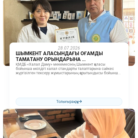
28.07.2026
ШЫМКЕНТ ҚАЛАСЫНДАҒЫ ҚОҒАМДЫҚ
ТАМАҚТАНУ ОРЫНДАРЫНА ...
ҚМДБ «Халал Даму» мекемесінің Шымкент қаласы
бойынша өкілдігі халал стандарты талаптарына сәйкес
жүргізілген тексеру жұмыстарының қорытындысы бойынша
бірқатар кәсіпорындарға «QMDB HALAL» куәлігін табыстады
және қолданыстағы...
Толығырақ оқу