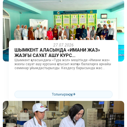
27.07.2026
ШЫМКЕНТ ҚАЛАСЫНДА «ИМАНИ ЖАЗ»
ЖАЗҒЫ САУАТ АШУ КУРС...
Шымкент қаласындағы «Тура жол» мешітінде «Имани жаз»
жазғы сауат ашу курсына қатысып жатқан балаларға арнайы
семинар ұйымдастырылды. Кездесу барысында жас
өскелең ұрпаққа адалдық, тазалық және...
Толығырақ оқу