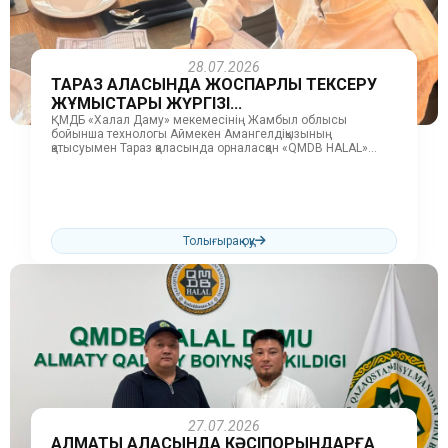
28.07.2026
ТАРАЗ ҚАЛАСЫНДА ЖОСПАРЛЫ ТЕКСЕРУ
ЖҰМЫСТАРЫ ЖҮРГІЗІ...
ҚМДБ «Халал Даму» мекемесінің Жамбыл облысы
бойынша технологы Аймекен Амангелдіқызының
қатысуымен Тараз қаласында орналасқан «QMDB HALAL»
куәлігіне ие кәсіпорындарда жоспарлы тексеру жұмыстары
жүргізілді. Тексеру барысында...
Толығырақ оқу
27.07.2026
АЛМАТЫ ҚАЛАСЫНДА КӘСІПОРЫНДАРҒА