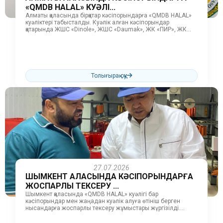
«QMDB HALAL» КУӘЛІ...
Алматы қаласында бірқатар кәсіпорындарға «QMDB HALAL»
куәліктері табысталды. Куәлік алған кәсіпорындар
қатарында ЖШС «Dinole», ЖШС «Daumak», ЖК «ПИР», ЖК
«Сапарбаева Еркинай», ЖК «KH Amirlan», ЖК...
Толығырақ оқу
27.07.2026
ШЫМКЕНТ ҚАЛАСЫНДА КӘСІПОРЫНДАРҒА
ЖОСПАРЛЫ ТЕКСЕРУ ...
Шымкент қаласында «QMDB HALAL» куәлігі бар
кәсіпорындар мен жаңадан куәлік алуға өтініш берген
нысандарға жоспарлы тексеру жұмыстары жүргізілді.
Тексеру барысында «ИП Нурдаулет», «ИП Агзамов» шұжық...