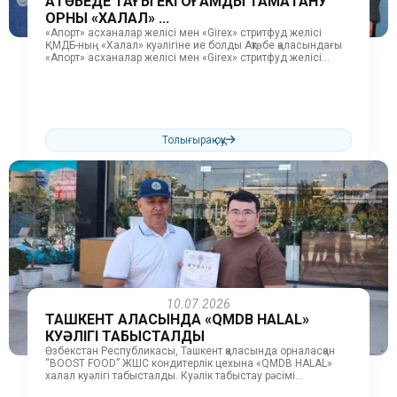
АҚТӨБЕДЕ ТАҒЫ ЕКІ ҚОҒАМДЫҚ ТАМАҚТАНУ
ОРНЫ «ХАЛАЛ» ...
«Апорт» асханалар желісі мен «Girex» стритфуд желісі
ҚМДБ-ның «Халал» куәлігіне ие болды Ақтөбе қаласындағы
«Апорт» асханалар желісі мен «Girex» стритфуд желісі
Қазақстан мұсылмандары діни басқармасының...
Толығырақ оқу
10.07.2026
ТАШКЕНТ ҚАЛАСЫНДА «QMDB HALAL»
КУӘЛІГІ ТАБЫСТАЛДЫ
Өзбекстан Республикасы, Ташкент қаласында орналасқан
“BOOST FOOD” ЖШС кондитерлік цехына «QMDB HALAL»
халал куәлігі табысталды. Куәлік табыстау рәсімі
барысында кәсіпорын ұжымы мен қонақтарға «QMDB