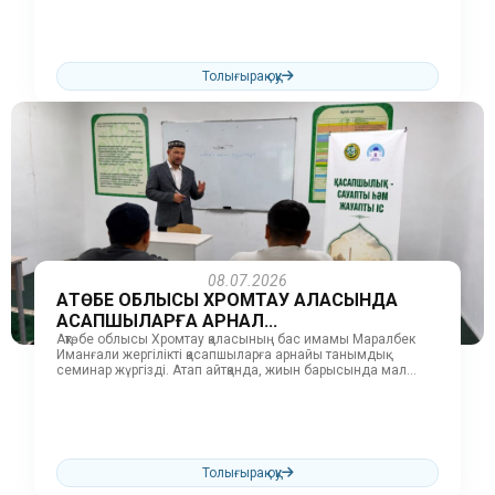
HALAL»...
Толығырақ оқу
08.07.2026
АҚТӨБЕ ОБЛЫСЫ ХРОМТАУ ҚАЛАСЫНДА
ҚАСАПШЫЛАРҒА АРНАЛ...
Ақтөбе облысы Хромтау қаласының бас имамы Маралбек
Иманғали жергілікті қасапшыларға арнайы танымдық
семинар жүргізді. Атап айтқанда, жиын барысында мал
союдың шариғаттағы маңызы, «QMDB HALAL»
стандартының...
Толығырақ оқу