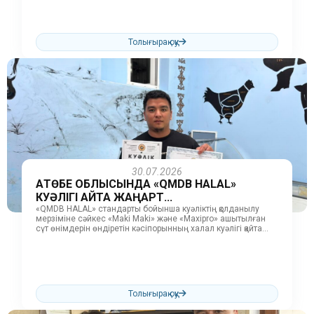
жұмыстарын жүргізді. Тексеру барысында өндіріс
орындарында халал талаптарының...
Толығырақ оқу
30.07.2026
АҚТӨБЕ ОБЛЫСЫНДА «QMDB HALAL»
КУӘЛІГІ ҚАЙТА ЖАҢАРТ...
«QMDB HALAL» стандарты бойынша куәліктің қолданылу
мерзіміне сәйкес «Maki Maki» және «Maxipro» ашытылған
сүт өнімдерін өндіретін кәсіпорынның халал куәлігі қайта
жаңартылды. Куәлікті қайта жаңарту барысында...
Толығырақ оқу