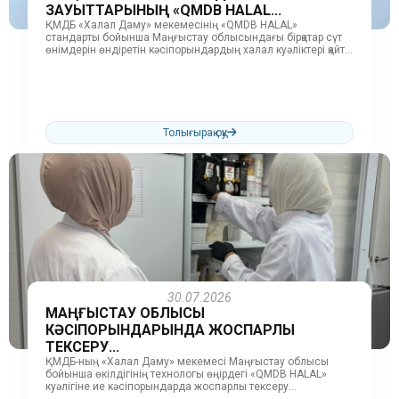
ЗАУЫТТАРЫНЫҢ «QMDB HALAL...
ҚМДБ «Халал Даму» мекемесінің «QMDB HALAL»
стандарты бойынша Маңғыстау облысындағы бірқатар сүт
өнімдерін өндіретін кәсіпорындардың халал куәліктері қайта
жаңартылды. Атап айтқанда, Ақтау қаласында орналасқан
«Dekmy»...
Толығырақ оқу
30.07.2026
МАҢҒЫСТАУ ОБЛЫСЫ
КӘСІПОРЫНДАРЫНДА ЖОСПАРЛЫ
ТЕКСЕРУ...
ҚМДБ-ның «Халал Даму» мекемесі Маңғыстау облысы
бойынша өкілдігінің технологы өңірдегі «QMDB HALAL»
куәлігіне ие кәсіпорындарда жоспарлы тексеру