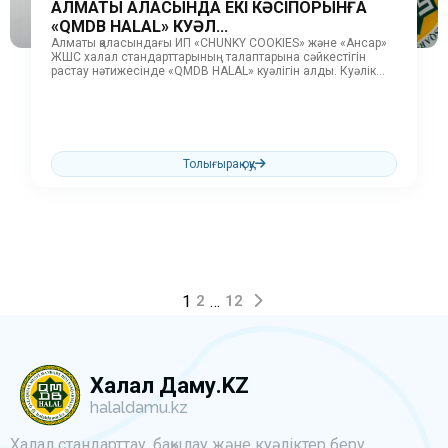
АЛМАТЫ ҚАЛАСЫНДА ЕКІ КӘСІПОРЫНҒА
«QMDB HALAL» КУӘЛ...
Алматы қаласындағы ИП «CHUNKY COOKIES» және «Ансар»
ЖШС халал стандарттарының талаптарына сәйкестігін
растау нәтижесінде «QMDB HALAL» куәлігін алды. Куәлік
беру алдында кәсіпорындарда өндіріс үдерісі,
қолданылатын...
Толығырақ оқу
1
…
2
12
Халал Даму.KZ
halaldamu.kz
Халал стандарттау, бақылау және куәліктер беру