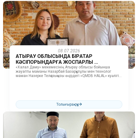
08.07.2026
АТЫРАУ ОБЛЫСЫНДА БІРҚАТАР
КӘСІПОРЫНДАРҒА ЖОСПАРЛЫ ...
«Халал Даму» мекемесінің Атырау облысы бойынша
жауапты маманы Назарбай Базарқұлұлы мен технолог
маман Назерке Телқозықызы өңірдегі «QMDB HALAL» куәлігін
иеленген кәсіпорындарға жоспарлы тексеріс жұмыстарын
жүргізді....
Толығырақ оқу