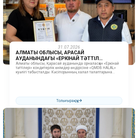
31.07.2026
АЛМАТЫ ОБЛЫСЫ, ҚАРАСАЙ
АУДАНЫНДАҒЫ «ЕРКІНАЙ ТӘТТІЛ...
Алматы облысы, Қарасай ауданында орналасқан «Еркінай
тәттілері» кондитерлік өнімдер өндірісіне «QMDB HALAL»
куәлігі табысталды. Кәсіпорынның халал талаптарына
сәйкестігін бағалау және өндірістік үдерістерге тексеру
жұмыстарын ҚМДБ...
Толығырақ оқу