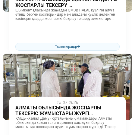
ЖОСПАРЛЫ ТЕКСЕРУ ...
Шымкент қаласында жаңадан QMDB HALAL куәлігін алуға
өтініш берген кәсіпорындар мен қаладағы куәлік иеленген
кәсіпорындарда жоспарлы бақылау-тексеру жұмыстары
жалғасуда. Тексеру барысында кәсіпорындардың
өндірістік және қызмет...
Толығырақ оқу
15.07.2026
АЛМАТЫ ОБЛЫСЫНДА ЖОСПАРЛЫ
ТЕКСЕРІС ЖҰМЫСТАРЫ ЖҮРГІ...
ҚМДБ «Халал Даму» орталығының мамандары Алматы
облысында халал талаптарының сақталуын бақылау
мақсатында жоспарлы аудит жұмыстарын жүргізді. Тексеру
барысында ЖК «Дамели», «Lanzhou» (Қаскелең), ЖШС