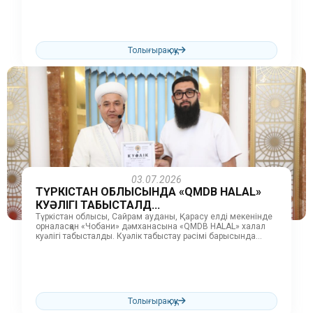
облысының...
Толығырақ оқу
03.07.2026
ТҮРКІСТАН ОБЛЫСЫНДА «QMDB HALAL»
КУӘЛІГІ ТАБЫСТАЛД...
Түркістан облысы, Сайрам ауданы, Қарасу елді мекенінде
орналасқан «Чобани» дәмханасына «QMDB HALAL» халал
куәлігі табысталды. Куәлік табыстау рәсімі барысында
жамағатқа «QMDB HALAL» стандартының маңыздылығы,
халал...
Толығырақ оқу