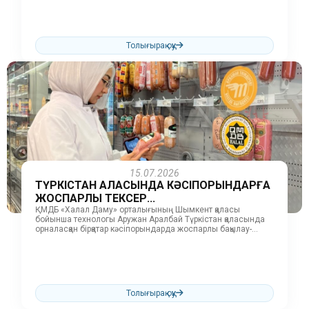
«Zhiger Trade»,...
Толығырақ оқу
15.07.2026
ТҮРКІСТАН ҚАЛАСЫНДА КӘСІПОРЫНДАРҒА
ЖОСПАРЛЫ ТЕКСЕР...
ҚМДБ «Халал Даму» орталығының Шымкент қаласы
бойынша технологы Аружан Аралбай Түркістан қаласында
орналасқан бірқатар кәсіпорындарда жоспарлы бақылау-
тексеру жұмыстарын жүргізді. Тексеру барысында «Daily
Food» ет цехы,...
Толығырақ оқу