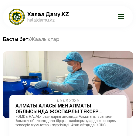
Халал Даму.KZ
halaldamu.kz
Басты бет
Жаңалықтар
05.08.2026
АЛМАТЫ ҚАЛАСЫ МЕН АЛМАТЫ
ОБЛЫСЫНДА ЖОСПАРЛЫ ТЕКСЕР...
«QMDB HALAL» стандарты аясында Алматы қаласы мен
Алматы облысындағы бірқатар кәсіпорындарда жоспарлы
тексеріс жұмыстары жүргізілді. Атап айтқанда, ЖШС
«Первомайские деликатесы», ЖК «Орлов», ЖК «Бекенова»,
ЖК...