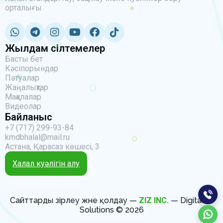
орталығы
Жылдам сілтемелер
Басты бет
Кәсіпорындар
Пәтуалар
Жаңалықтар
Мақалалар
Видеолар
Байланыс
+7 (717) 299-93-84
kmdbhalal@mail.ru
Астана, Қарасаз көшесі, 3
Халал куәлігін алу
Сайттарды әзірлеу және қолдау —
ZIZ INC.
— Digital IT
Solutions © 2026