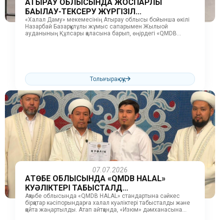
АТЫРАУ ОБЛЫСЫНДА ЖОСПАРЛЫ
БАҚЫЛАУ-ТЕКСЕРУ ЖҮРГІЗІЛ...
«Халал Даму» мекемесінің Атырау облысы бойынша өкілі
Назарбай Базарқұлұлы жұмыс сапарымен Жылыой
ауданының Құлсары қаласына барып, өңірдегі «QMDB
HALAL» куәлігіне ие кәсіпорындарда жоспарлы бақылау-
тексеру жұмыстарын...
Толығырақ оқу
07.07.2026
АҚТӨБЕ ОБЛЫСЫНДА «QMDB HALAL»
КУӘЛІКТЕРІ ТАБЫСТАЛД...
Ақтөбе облысында «QMDB HALAL» стандартына сәйкес
бірқатар кәсіпорындарға халал куәліктері табысталды және
қайта жаңартылды. Атап айтқанда, «Изюм» дәмханасына
«QMDB HALAL» куәлігі табысталды. Куәлікті Ақтөбе