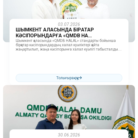
03.07.2026
ШЫМКЕНТ ҚАЛАСЫНДА БІРҚАТАР
КӘСІПОРЫНДАРҒА «QMDB HA...
Шымкент қаласында «QMDB HALAL» стандарты бойынша
бірқатар кәсіпорындардың халал куәліктері қайта
жаңартылып, жаңа кәсіпорынға халал куәлігі табысталды.
Атап айтқанда, «Мизам» дәмханасы, «Class Нагетсы»
өндіріс орны...
Толығырақ оқу
30.06.2026