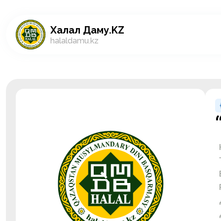
Халал Даму.KZ
halaldamu.kz