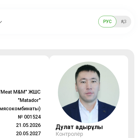
РУС
ҚАЗ
"Meat M&M" ЖШС
"Matador"
(мясокомбинаты)
№ 001524
21.05.2026
Дулат Қадырұлы
20.05.2027
Контролёр