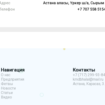
Адрес
Астана қаласы, Үркер ш/а, Сырым 
Телефон
+7 707 558 5154
Навигация
Контакты
О нас
+7 (717) 299-93-8
Предприятия
kmdbhalal@mail.ru
Фетвы
Астана, Карасаз, 3.
Новости
Статьи
Видео