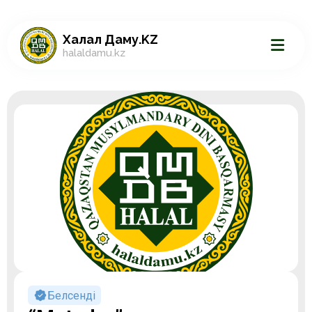
Халал Даму.KZ
halaldamu.kz
Белсенді