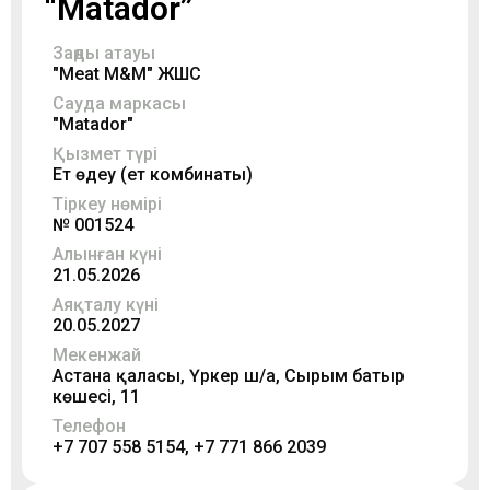
“Matador”
Заңды атауы
"Meat M&M" ЖШС
Сауда маркасы
"Matador"
Қызмет түрі
Ет өңдеу (ет комбинаты)
Тіркеу нөмірі
№ 001524
Алынған күні
21.05.2026
Аяқталу күні
20.05.2027
Мекенжай
Астана қаласы, Үркер ш/а, Сырым батыр
көшесі, 11
Телефон
+7 707 558 5154, +7 771 866 2039