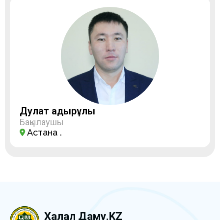
Дулат Қадырұлы
Бақылаушы
Астана қ.
Халал Даму.KZ