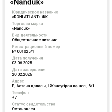
«Nanduk»
Юридическое название
«RONI ATLANT» ЖК
Торговая марка
«Nanduk»
Вид деятельности
Общественное питание
Регистрационный номер
№ 001025/1
Дата получения
03.06.2025
Дата завершения
20.02.2026
Адрес
ҚР, Астана қаласы, І.Жансүгіров көшесі, 8/1
Телефон
+7
Статус свидетельства
Остановлен