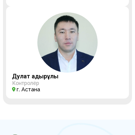
Дулат Қадырұлы
Контролёр
г. Астана