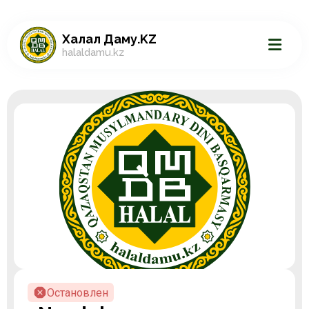
Халал Даму.KZ
halaldamu.kz
Остановлен