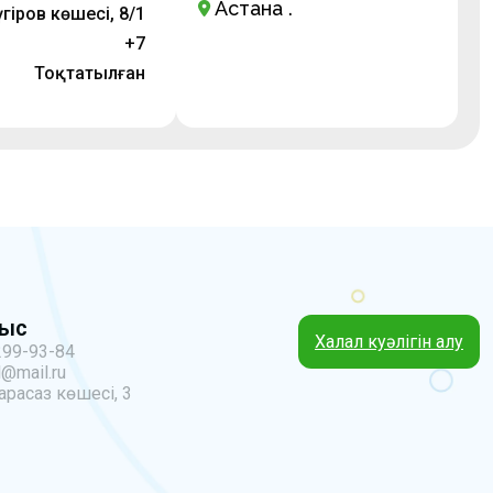
Астана қ.
гіров көшесі, 8/1
+7
Тоқтатылған
ныс
Халал куәлігін алу
299-93-84
@mail.ru
арасаз көшесі, 3