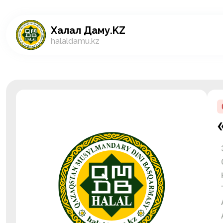
Халал Даму.KZ
halaldamu.kz