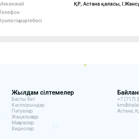
Мекенжай
ҚР, Астана қаласы, І.Жансү
Телефон
Куәліктің мәртебесі
Жылдам сілтемелер
Байла
Басты бет
+7 (717) 
Кәсіпорындар
kmdbhalal
Пәтуалар
Астана, Қ
Жаңалықтар
Мақалалар
Видеолар