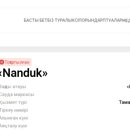
БАСТЫ БЕТ
БІЗ ТУРАЛЫ
КӘСІПОРЫНДАР
ПӘТУАЛАР
МЕ
Тоқтатылған
«Nanduk»
Заңды атауы
«
Сауда маркасы
Қызмет түрі
Тама
Тіркеу нөмірі
Алынған күні
Аяқталу күні