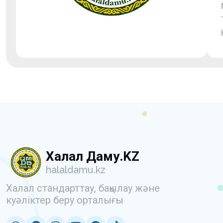
Халал Даму.KZ
halaldamu.kz
Халал стандарттау, бақылау және
куәліктер беру орталығы