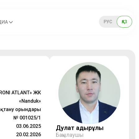
РУС
ҚАЗ
ДИА
RONI ATLANT» ЖК
«Nanduk»
қтану орындары
№ 001025/1
03.06.2025
Дулат Қадырұлы
20.02.2026
Бақылаушы