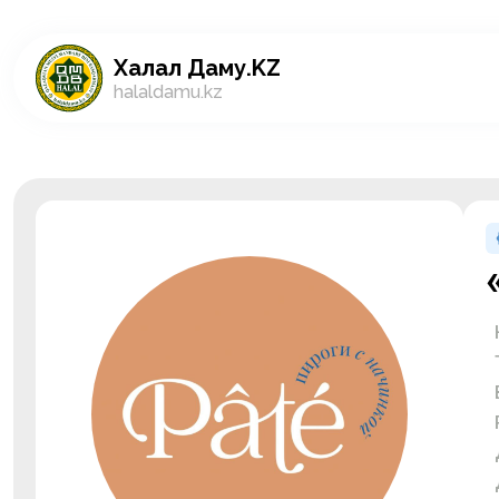
Халал Даму.KZ
halaldamu.kz