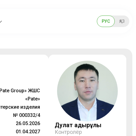
РУС
ҚАЗ
Pate Group» ЖШС
«Pate»
терские изделия
№ 000332/4
26.05.2026
Дулат Қадырұлы
01.04.2027
Контролёр