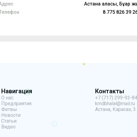
Адрес
Астана қаласы, Бұқар ж
Телефон
8 775 826 39 26
Навигация
Контакты
О нас
+7 (717) 299-93-8
Предприятия
kmdbhalal@mail.ru
Фетвы
Астана, Карасаз, 3.
Новости
Статьи
Видео