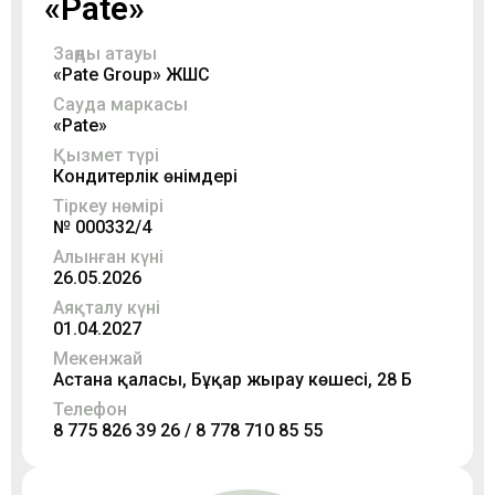
«Pate»
Заңды атауы
«Pate Group» ЖШС
Сауда маркасы
«Pate»
Қызмет түрі
Кондитерлік өнімдері
Тіркеу нөмірі
№ 000332/4
Алынған күні
26.05.2026
Аяқталу күні
01.04.2027
Мекенжай
Астана қаласы, Бұқар жырау көшесі, 28 Б
Телефон
8 775 826 39 26 / 8 778 710 85 55