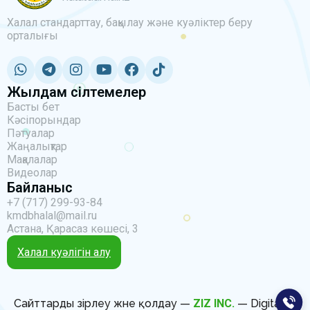
Халал стандарттау, бақылау және куәліктер беру
орталығы
Жылдам сілтемелер
Басты бет
Кәсіпорындар
Пәтуалар
Жаңалықтар
Мақалалар
Видеолар
Байланыс
+7 (717) 299-93-84
kmdbhalal@mail.ru
Астана, Қарасаз көшесі, 3
Халал куәлігін алу
Сайттарды әзірлеу және қолдау —
ZIZ INC.
— Digital IT