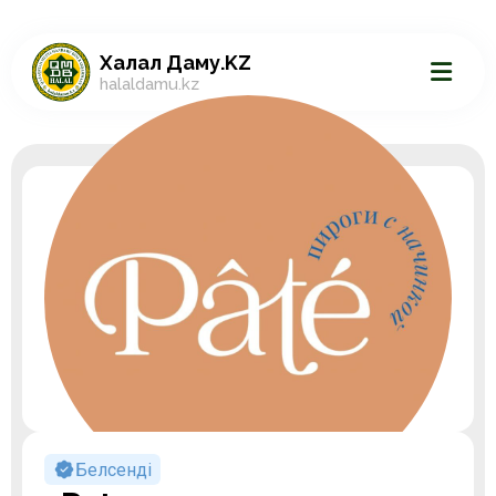
Халал Даму.KZ
halaldamu.kz
Белсенді