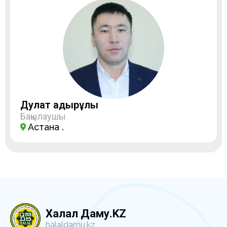
Дулат Қадырұлы
Бақылаушы
Астана қ.
Халал Даму.KZ
halaldamu.kz