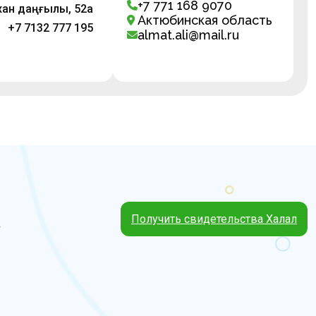
+7 771 168 9070
 хан даңғылы, 52а
Актюбинская область
+7 7132 777 195
almat.ali@mail.ru
Получить свидетельства Халал
4