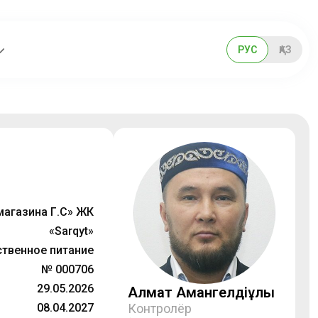
РУС
ҚАЗ
агазина Г.С» ЖК
«Sarqyt»
твенное питание
№ 000706
29.05.2026
Алмат Амангелдіұлы
08.04.2027
Контролёр