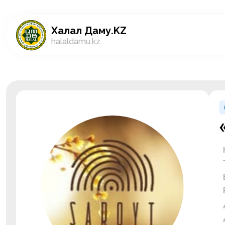
Халал Даму.KZ
halaldamu.kz