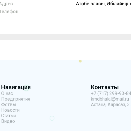
Адрес
Ақтөбе қаласы, Әбілқайыр
Телефон
Навигация
Контакты
О нас
+7 (717) 299-93-8
Предприятия
kmdbhalal@mail.ru
Фетвы
Астана, Карасаз, 3.
Новости
Статьи
Видео