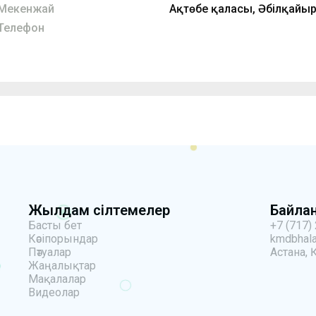
Мекенжай
Ақтөбе қаласы, Әбілқайыр 
Телефон
Жылдам сілтемелер
Байла
Басты бет
+7 (717)
Кәсіпорындар
kmdbhala
Пәтуалар
Астана, 
Жаңалықтар
Мақалалар
Видеолар