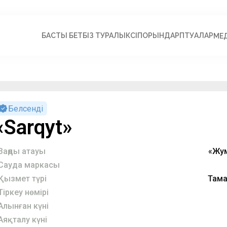
БАСТЫ БЕТ
БІЗ ТУРАЛЫ
КӘСІПОРЫНДАР
ПӘТУАЛАР
МЕ
Белсенді
«Sarqyt»
Заңды атауы
«Жум
Сауда маркасы
Қызмет түрі
Тама
Тіркеу нөмірі
Алынған күні
Аяқталу күні