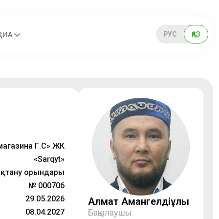
РУС
ҚАЗ
ДИА
агазина Г.С» ЖК
«Sarqyt»
қтану орындары
№ 000706
29.05.2026
Алмат Амангелдіұлы
08.04.2027
Бақылаушы