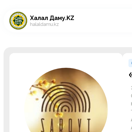
Халал Даму.KZ
halaldamu.kz