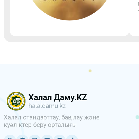
Халал Даму.KZ
halaldamu.kz
Халал стандарттау, бақылау және
куәліктер беру орталығы