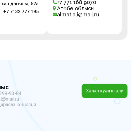
+7 771 168 9070
хан даңғылы, 52а
Ақтөбе облысы
+7 7132 777 195
almat.ali@mail.ru
ныс
Халал куәлігін алу
 299-93-84
l@mail.ru
Қарасаз көшесі, 3