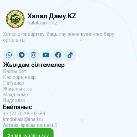
Халал Даму.KZ
halaldamu.kz
Халал стандарттау, бақылау және куәліктер беру
орталығы
Жылдам сілтемелер
Басты бет
Кәсіпорындар
Пәтуалар
Жаңалықтар
Мақалалар
Видеолар
Байланыс
+7 (717) 299-93-84
kmdbhalal@mail.ru
Астана, Қарасаз көшесі, 3
Халал куәлігін алу