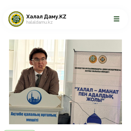
Халал Даму.KZ
halaldamu.kz