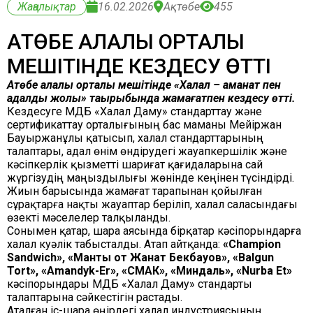
Жаңалықтар
16.02.2026
Ақтөбе
455
АҚТӨБЕ ҚАЛАЛЫҚ ОРТАЛЫҚ
МЕШІТІНДЕ КЕЗДЕСУ ӨТТІ
Ақтөбе қалалық орталық мешітінде «Халал – аманат пен
адалдық жолы» тақырыбында жамағатпен кездесу өтті.
Кездесуге ҚМДБ «Халал Даму» стандарттау және
сертификаттау орталығының бас маманы Мейіржан
Бауыржанұлы қатысып, халал стандарттарының
талаптары, адал өнім өндірудегі жауапкершілік және
кәсіпкерлік қызметті шариғат қағидаларына сай
жүргізудің маңыздылығы жөнінде кеңінен түсіндірді.
Жиын барысында жамағат тарапынан қойылған
сұрақтарға нақты жауаптар беріліп, халал саласындағы
өзекті мәселелер талқыланды.
Сонымен қатар, шара аясында бірқатар кәсіпорындарға
халал куәлік табысталды. Атап айтқанда:
«Champion
Sandwich», «Манты от Жанат Бекбауов», «Balgun
Tort», «Amandyk-Er», «СМАК», «Миндаль», «Nurba Et»
кәсіпорындары ҚМДБ «Халал Даму» стандарты
талаптарына сәйкестігін растады.
Аталған іс-шара өңірдегі халал индустриясының