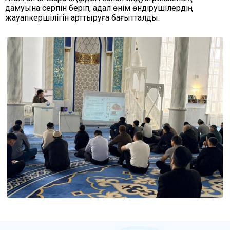
дамуына серпін беріп, адал өнім өндірушілердің
жауапкершілігін арттыруға бағытталды.