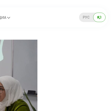
РУС
ҚАЗ
ДИА