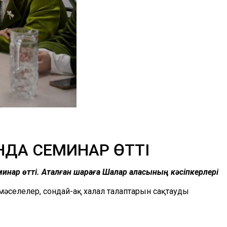
НДА СЕМИНАР ӨТТІ
нар өтті. Аталған шараға Шалқар қаласының кәсіпкерлері
әселелер, сондай-ақ халал талаптарын сақтаудың