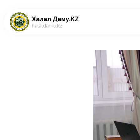
Халал Даму.KZ
halaldamu.kz