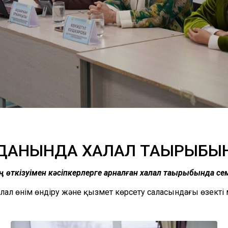
АУДАНЫНДА ХАЛАЛ ТАҚЫРЫБЫ
өткізуімен кәсіпкерлерге арналған халал тақырыбында семи
лал өнім өндіру және қызмет көрсету саласындағы өзекті м