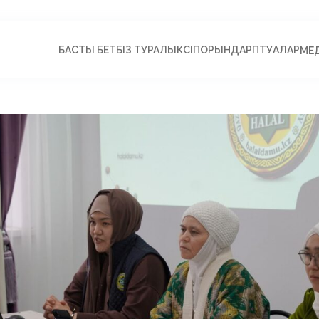
БАСТЫ БЕТ
БІЗ ТУРАЛЫ
КӘСІПОРЫНДАР
ПӘТУАЛАР
МЕ