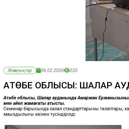
Жаңалықтар
06.02.2026
220
АҚТӨБЕ ОБЛЫСЫ: ШАЛҚАР 
Ақтөбе облысы, Шалқар ауданында Ақмаржан Ержанқызының 
мен әйел жамағаты қатысты.
Семинар барысында халал стандарттарының талаптары, ха
маңыздылығы кеңінен түсіндірілді.