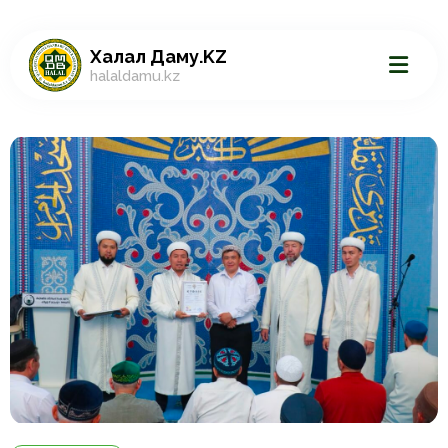
Халал Даму.KZ
halaldamu.kz