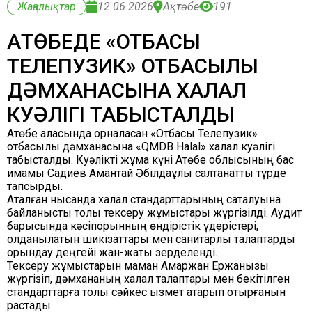
Жаңалықтар
12.06.2026
Ақтөбе
191
АҚТӨБЕДЕ «ОТБАСЫ
ТЕЛЕПУЗИК» ОТБАСЫЛЫҚ
ДӘМХАНАСЫНА ХАЛАЛ
КУӘЛІГІ ТАБЫСТАЛДЫ
Ақтөбе қаласында орналасқан «Отбасы Телепузик»
отбасылық дәмханасына «QMDB Halal» халал куәлігі
табысталды. Куәлікті жұма күні Ақтөбе облысының бас
имамы Садиев Амантай Әбілдаұлы салтанатты түрде
тапсырды.
Аталған нысанда халал стандарттарының сақталуына
байланысты толық тексеру жұмыстары жүргізілді. Аудит
барысында кәсіпорынның өндірістік үдерістері,
қолданылатын шикізаттары мен санитарлық талаптарды
орындау деңгейі жан-жақты зерделенді.
Тексеру жұмыстарын маман Ақмаржан Ержанқызы
жүргізіп, дәмхананың халал талаптары мен бекітілген
стандарттарға толық сәйкес қызмет атқарып отырғанын
растады.