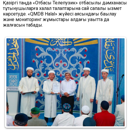
Қазіргі таңда «Отбасы Телепузик» отбасылық дәмханасы
тұтынушыларға халал талаптарына сай сапалы қызмет
көрсетуде. «QMDB Halal» жүйесі аясындағы бақылау
және мониторинг жұмыстары алдағы уақытта да
жалғасын табады.