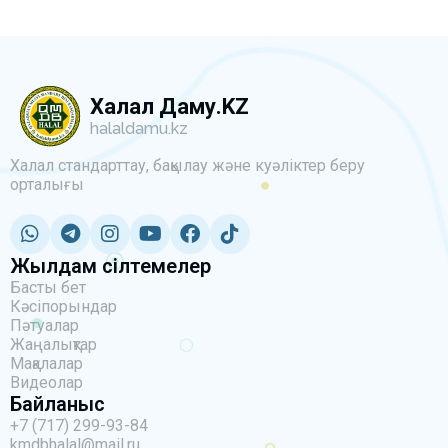
Халал Даму.KZ
halaldamu.kz
Халал стандарттау, бақылау және куәліктер беру
орталығы
Жылдам сілтемелер
Басты бет
Кәсіпорындар
Пәтуалар
Жаңалықтар
Мақалалар
Видеолар
Байланыс
+7 (717) 299-93-84
kmdbhalal@mail.ru