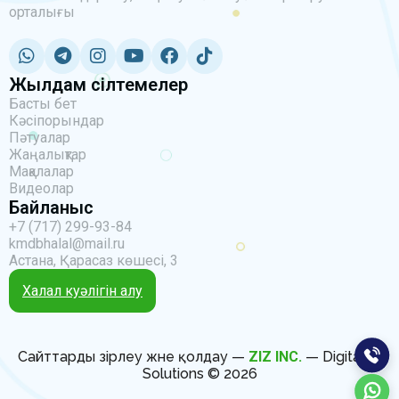
орталығы
Жылдам сілтемелер
Басты бет
Кәсіпорындар
Пәтуалар
Жаңалықтар
Мақалалар
Видеолар
Байланыс
+7 (717) 299-93-84
kmdbhalal@mail.ru
Астана, Қарасаз көшесі, 3
Халал куәлігін алу
Сайттарды әзірлеу және қолдау —
ZIZ INC.
— Digital IT
Solutions © 2026