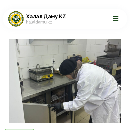
Халал Даму.KZ
halaldamu.kz