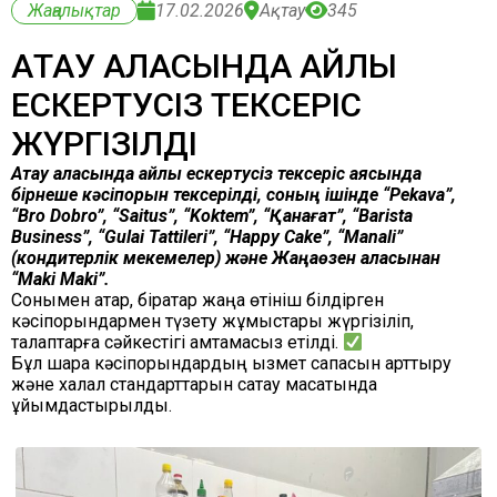
Жаңалықтар
17.02.2026
Ақтау
345
АҚТАУ ҚАЛАСЫНДА АЙЛЫҚ
ЕСКЕРТУСІЗ ТЕКСЕРІС
ЖҮРГІЗІЛДІ
Ақтау қаласында айлық ескертусіз тексеріс аясында
бірнеше кәсіпорын тексерілді, соның ішінде “Pekava”,
“Bro Dobro”, “Saitus”, “Koktem”, “Қанағат”, “Barista
Business”, “Gulai Tattileri”, “Happy Cake”, “Manali”
(кондитерлік мекемелер) және Жаңаөзен қаласынан
“Maki Maki”.
Сонымен қатар, бірқатар жаңа өтініш білдірген
кәсіпорындармен түзету жұмыстары жүргізіліп,
талаптарға сәйкестігі қамтамасыз етілді.
Бұл шара кәсіпорындардың қызмет сапасын арттыру
және халал стандарттарын сақтау мақсатында
ұйымдастырылды.