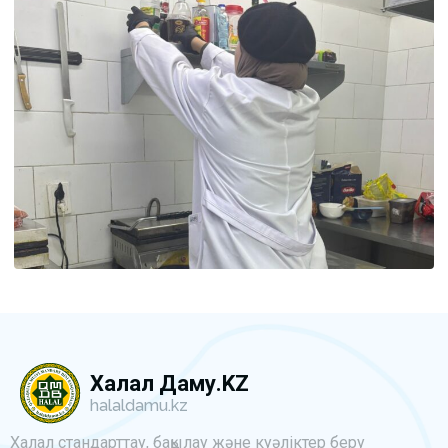
Халал Даму.KZ
halaldamu.kz
Халал стандарттау, бақылау және куәліктер беру