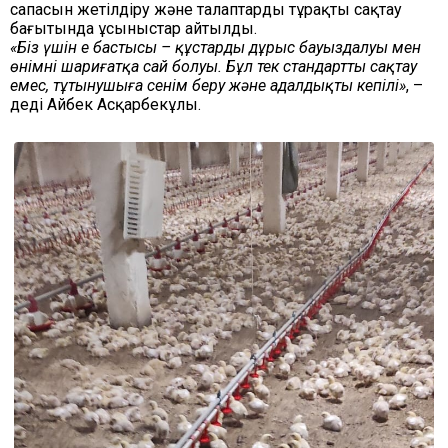
сапасын жетілдіру және талаптарды тұрақты сақтау
бағытында ұсыныстар айтылды.
«Біз үшін ең бастысы – құстардың дұрыс бауыздалуы мен
өнімнің шариғатқа сай болуы. Бұл тек стандартты сақтау
емес, тұтынушыға сенім беру және адалдықтың кепілі»
, –
деді Айбек Асқарбекұлы.