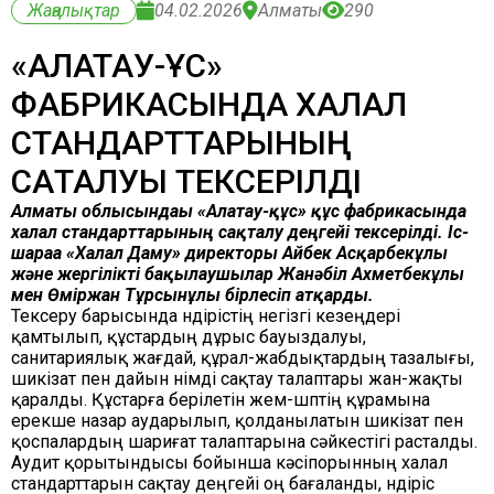
Жаңалықтар
04.02.2026
Алматы
290
«АЛАТАУ-ҚҰС»
ФАБРИКАСЫНДА ХАЛАЛ
СТАНДАРТТАРЫНЫҢ
САҚТАЛУЫ ТЕКСЕРІЛДІ
Алматы облысындағы «Алатау-құс» құс фабрикасында
халал стандарттарының сақталу деңгейі тексерілді. Іс-
шараға «Халал Даму» директоры Айбек Асқарбекұлы
және
жергілікті бақылаушылар Жанәбіл Ахметбекұлы
мен Өміржан Тұрсынұлы бірлесіп атқарды.
Тексеру барысында өндірістің негізгі кезеңдері
қамтылып, құстардың дұрыс бауыздалуы,
санитариялық жағдай, құрал-жабдықтардың тазалығы,
шикізат пен дайын өнімді сақтау талаптары жан-жақты
қаралды. Құстарға берілетін жем-шөптің құрамына
ерекше назар аударылып, қолданылатын шикізат пен
қоспалардың шариғат талаптарына сәйкестігі расталды.
Аудит қорытындысы бойынша кәсіпорынның халал
стандарттарын сақтау деңгейі оң бағаланды, өндіріс