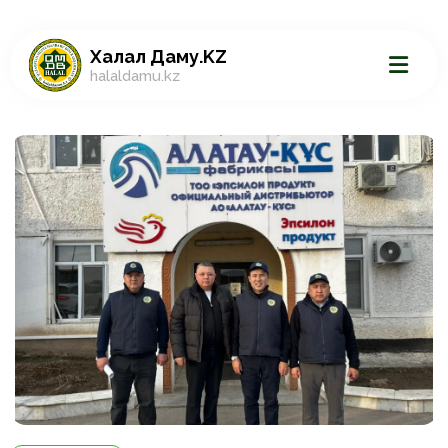
Халал Даму.KZ
halaldamu.kz