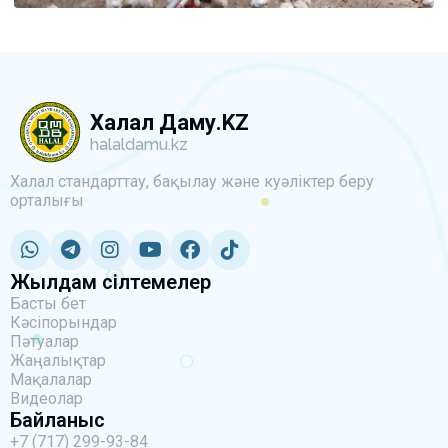
Халал Даму.KZ
halaldamu.kz
Халал стандарттау, бақылау және куәліктер беру
орталығы
Жылдам сілтемелер
Басты бет
Кәсіпорындар
Пәтуалар
Жаңалықтар
Мақалалар
Видеолар
Байланыс
+7 (717) 299-93-84