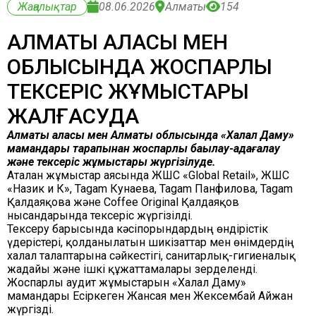
Жаңалықтар
08.06.2026
Алматы
154
АЛМАТЫ ҚАЛАСЫ МЕН
ОБЛЫСЫНДА ЖОСПАРЛЫ
ТЕКСЕРІС ЖҰМЫСТАРЫ
ЖАЛҒАСУДА
Алматы қаласы мен Алматы облысында «Халал Даму»
мамандары тарапынан жоспарлы бақылау-қадағалау
және тексеріс жұмыстары жүргізілуде.
Аталған жұмыстар аясында ЖШС «Global Retail», ЖШС
«Назик и К», Tagam Кунаева, Tagam Панфилова, Tagam
Қалдаяқова және Coffee Original Қалдаяқов
нысандарында тексеріс жүргізілді.
Тексеру барысында кәсіпорындардың өндірістік
үдерістері, қолданылатын шикізаттар мен өнімдердің
халал талаптарына сәйкестігі, санитарлық-гигиеналық
жағдайы және ішкі құжаттамалары зерделенді.
Жоспарлы аудит жұмыстарын «Халал Даму»
мамандары Есіркеген Жансая мен Жексембай Айжан
жүргізді.