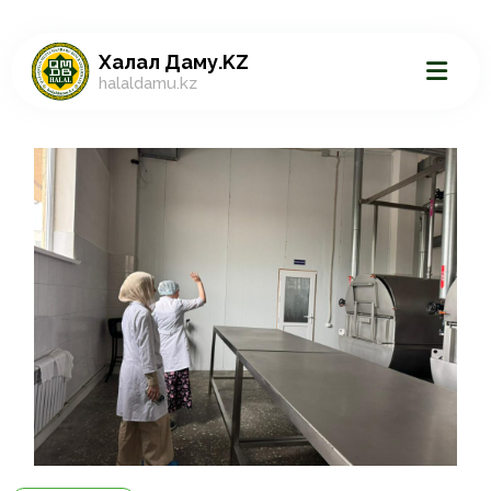
Халал Даму.KZ
halaldamu.kz