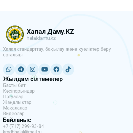
Халал Даму.KZ
halaldamu.kz
Халал стандарттау, бақылау және куәліктер беру
орталығы
Жылдам сілтемелер
Басты бет
Кәсіпорындар
Пәтуалар
Жаңалықтар
Мақалалар
Видеолар
Байланыс
+7 (717) 299-93-84
kmdbhalal@mail.ru