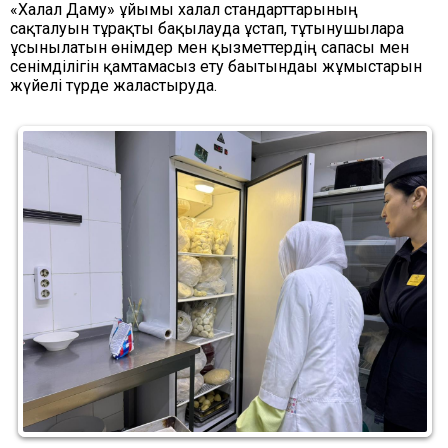
«Халал Даму» ұйымы халал стандарттарының
сақталуын тұрақты бақылауда ұстап, тұтынушыларға
ұсынылатын өнімдер мен қызметтердің сапасы мен
сенімділігін қамтамасыз ету бағытындағы жұмыстарын
жүйелі түрде жалғастыруда.