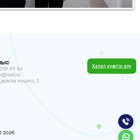
ныс
Халал куәлігін алу
 299-93-84
l@mail.ru
Қарасаз көшесі, 3
 © 2026