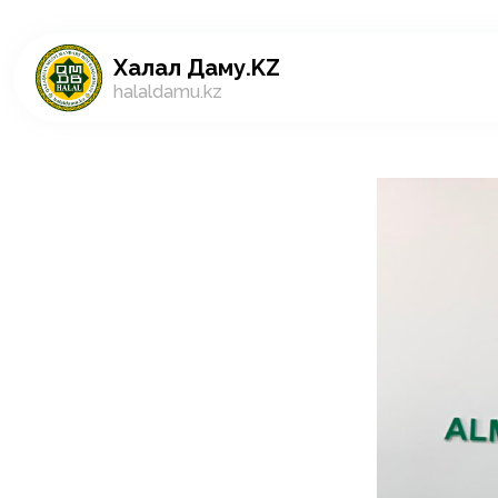
Халал Даму.KZ
halaldamu.kz