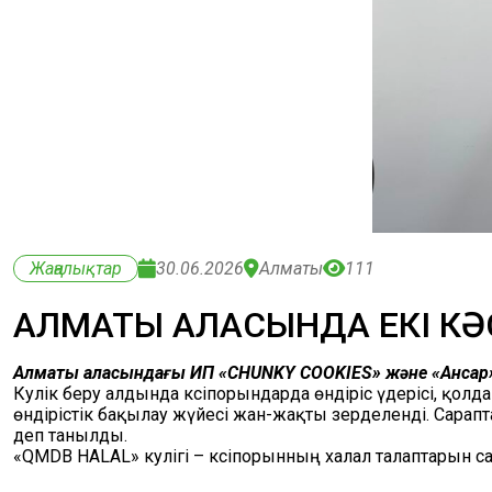
Жаңалықтар
30.06.2026
Алматы
111
АЛМАТЫ ҚАЛАСЫНДА ЕКІ КӘ
Алматы қаласындағы ИП «CHUNKY COOKIES» және «Ансар» 
Куәлік беру алдында кәсіпорындарда өндіріс үдерісі, қол
өндірістік бақылау жүйесі жан-жақты зерделенді. Сар
деп танылды.
«QMDB HALAL» куәлігі – кәсіпорынның халал талаптарын с