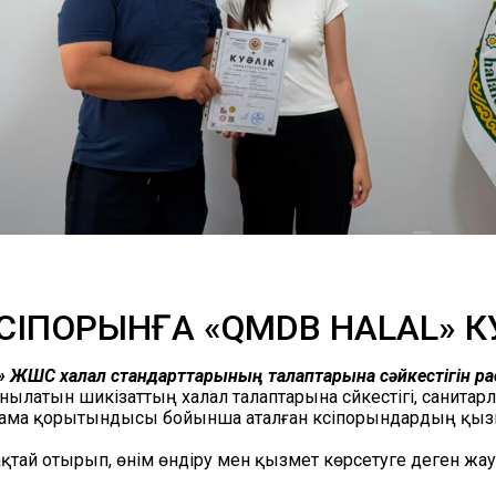
СІПОРЫНҒА «QMDB HALAL» 
ЖШС халал стандарттарының талаптарына сәйкестігін рас
данылатын шикізаттың халал талаптарына сәйкестігі, санита
аптама қорытындысы бойынша аталған кәсіпорындардың қыз
ақтай отырып, өнім өндіру мен қызмет көрсетуге деген жау