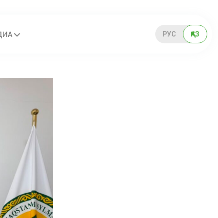
РУС
ҚАЗ
ДИА