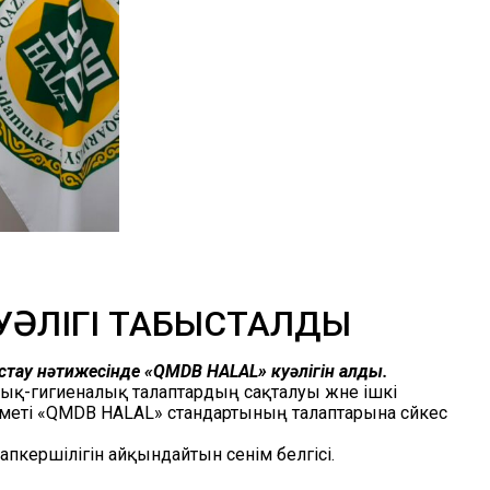
КУӘЛІГІ ТАБЫСТАЛДЫ
тау нәтижесінде «QMDB HALAL» куәлігін алды.
рлық-гигиеналық талаптардың сақталуы және ішкі
меті «QMDB HALAL» стандартының талаптарына сәйкес
апкершілігін айқындайтын сенім белгісі.