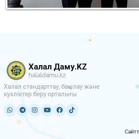
Халал Даму.KZ
halaldamu.kz
Халал стандарттау, бақылау және
куәліктер беру орталығы
Сайтт