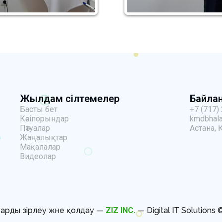
Жылдам сілтемелер
Байла
Басты бет
+7 (717)
Кәсіпорындар
kmdbhala
Пәтуалар
Астана, 
Жаңалықтар
Мақалалар
Видеолар
арды әзірлеу және қолдау —
ZIZ INC.
— Digital IT Solutions