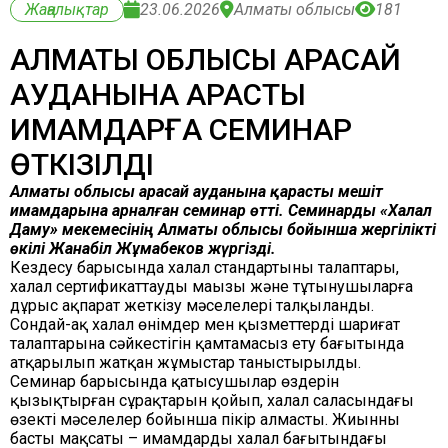
Жаңалықтар
23.06.2026
Алматы облысы
181
АЛМАТЫ ОБЛЫСЫ ҚАРАСАЙ
АУДАНЫНА ҚАРАСТЫ
ИМАМДАРҒА СЕМИНАР
ӨТКІЗІЛДІ
Алматы облысы Қарасай ауданына қарасты мешіт
имамдарына арналған семинар өтті. Семинарды «Халал
Даму» мекемесінің Алматы облысы бойынша жергілікті
өкілі Жанабіл Жұмабеков жүргізді.
Кездесу барысында халал стандартының талаптары,
халал сертификаттаудың маңызы және тұтынушыларға
дұрыс ақпарат жеткізу мәселелері талқыланды.
Сондай-ақ халал өнімдер мен қызметтердің шариғат
талаптарына сәйкестігін қамтамасыз ету бағытында
атқарылып жатқан жұмыстар таныстырылды.
Семинар барысында қатысушылар өздерін
қызықтырған сұрақтарын қойып, халал саласындағы
өзекті мәселелер бойынша пікір алмасты. Жиынның
басты мақсаты – имамдардың халал бағытындағы