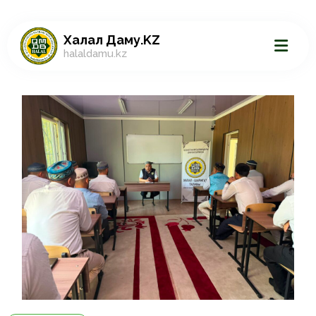
Халал Даму.KZ
halaldamu.kz