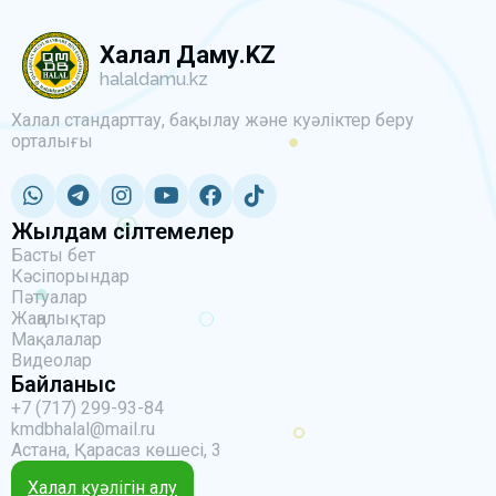
Халал Даму.KZ
halaldamu.kz
Халал стандарттау, бақылау және куәліктер беру
орталығы
Жылдам сілтемелер
Басты бет
Кәсіпорындар
Пәтуалар
Жаңалықтар
Мақалалар
Видеолар
Байланыс
+7 (717) 299-93-84
kmdbhalal@mail.ru
Астана, Қарасаз көшесі, 3
Халал куәлігін алу