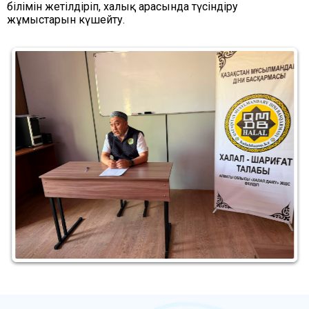
білімін жетілдіріп, халық арасында түсіндіру
жұмыстарын күшейту.