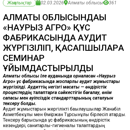
Жаңалықтар
02.03.2026
Алматы облысы
361
АЛМАТЫ ОБЛЫСЫНДАҒЫ
«НАУРЫЗ АГРО» ҚҰС
ФАБРИКАСЫНДА АУДИТ
ЖҮРГІЗІЛІП, ҚАСАПШЫЛАРҒА
СЕМИНАР
ҰЙЫМДАСТЫРЫЛДЫ
Алматы облысы Іле ауданында орналасқан «Наурыз
Агро» құс фабрикасында жоспарлы аудит жұмыстары
жүргізілді. Аудиттің негізгі мақсаты — өндірістік
процестердің талаптарға сәйкестігін бағалау, өнім
сапасы мен қауіпсіздік стандарттарының сақталуын
тексеру болды.
Аудит жұмыстарын жергілікті бақылаушылар Жанәбіл
Ахметбекұлы мен Өміржан Тұрсынұлы бірлесіп атқарды.
Тексеру барысында құс фабрикасының өндірістік
кезеңдері, санитарлық-гигиеналық талаптардың