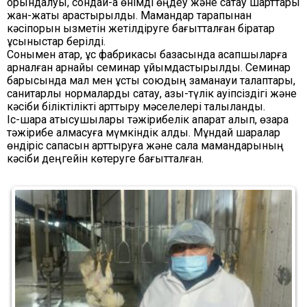
орындалуы, сондай-ақ өнімді өңдеу және сақтау шарттары
жан-жақты қарастырылды. Мамандар тарапынан
кәсіпорын қызметін жетілдіруге бағытталған бірқатар
ұсыныстар берілді.
Сонымен қатар, құс фабрикасы базасында қасапшыларға
арналған арнайы семинар ұйымдастырылды. Семинар
барысында мал мен құсты союдың заманауи талаптары,
санитарлық нормаларды сақтау, азық-түлік қауіпсіздігі және
кәсіби біліктілікті арттыру мәселелері талқыланды.
Іс-шара қатысушылары тәжірибелік ақпарат алып, өзара
тәжірибе алмасуға мүмкіндік алды. Мұндай шаралар
өндіріс сапасын арттыруға және сала мамандарының
кәсіби деңгейін көтеруге бағытталған.