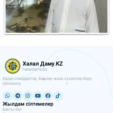
Халал Даму.KZ
halaldamu.kz
Халал стандарттау, бақылау және куәліктер беру
орталығы
Жылдам сілтемелер
Басты бет