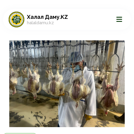
Халал Даму.KZ
halaldamu.kz