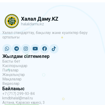
Халал Даму.KZ
halaldamu.kz
Халал стандарттау, бақылау және куәліктер беру
орталығы
Жылдам сілтемелер
Басты бет
Кәсіпорындар
Пәтуалар
Жаңалықтар
Мақалалар
Видеолар
Байланыс
+7 (717) 299-93-84
kmdbhalal@mail.ru
Астана, Қарасаз көшесі, 3