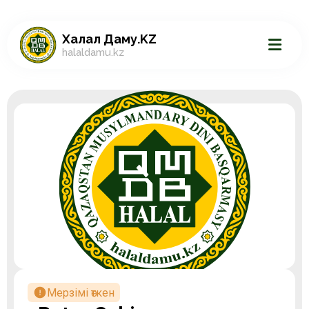
Халал Даму.KZ
halaldamu.kz
Мерзімі өткен