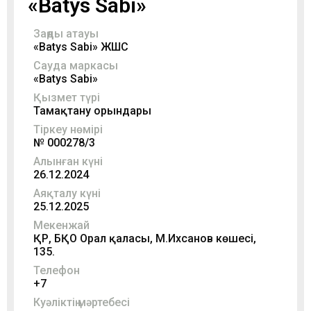
«Batys Sabi»
Заңды атауы
«Batys Sabi» ЖШС
Сауда маркасы
«Batys Sabi»
Қызмет түрі
Тамақтану орындары
Тіркеу нөмірі
№ 000278/3
Алынған күні
26.12.2024
Аяқталу күні
25.12.2025
Мекенжай
ҚР, БҚО Орал қаласы, М.Ихсанов көшесі,
135.
Телефон
+7
Куәліктің мәртебесі