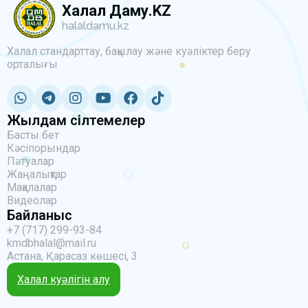
Халал Даму.KZ
halaldamu.kz
Халал стандарттау, бақылау және куәліктер беру
орталығы
Жылдам сілтемелер
Басты бет
Кәсіпорындар
Пәтуалар
Жаңалықтар
Мақалалар
Видеолар
Байланыс
+7 (717) 299-93-84
kmdbhalal@mail.ru
Астана, Қарасаз көшесі, 3
Халал куәлігін алу