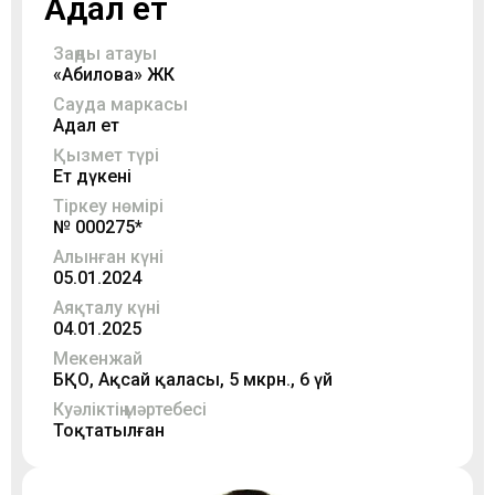
Адал ет
Заңды атауы
«Абилова» ЖК
Сауда маркасы
Адал ет
Қызмет түрі
Ет дүкені
Тіркеу нөмірі
№ 000275*
Алынған күні
05.01.2024
Аяқталу күні
04.01.2025
Мекенжай
БҚО, Ақсай қаласы, 5 мкрн., 6 үй
Куәліктің мәртебесі
Тоқтатылған