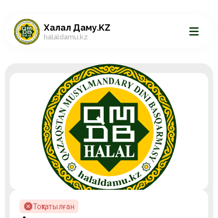
Халал Даму.KZ
halaldamu.kz
Тоқтатылған