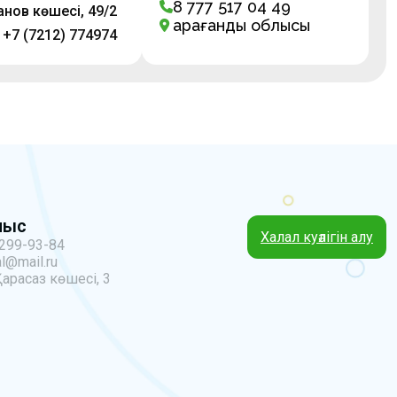
8 777 517 04 49
нов көшесі, 49/2
Қарағанды облысы
+7 (7212) 774974
ныс
Халал куәлігін алу
 299-93-84
l@mail.ru
Қарасаз көшесі, 3