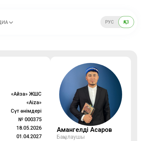
РУС
ҚАЗ
ДИА
«Айза» ЖШС
«Aiza»
Сүт өнімдері
№ 000375
18.05.2026
Амангелді Асқаров
01.04.2027
Бақылаушы