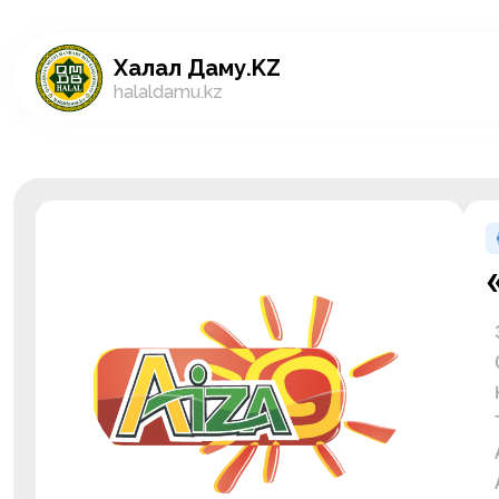
Халал Даму.KZ
halaldamu.kz