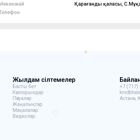
Мекенжай
Қарағанды қаласы, С.Мұқа
Телефон
Жылдам сілтемелер
Байла
Басты бет
+7 (717)
Кәсіпорындар
kmdbhala
Пәтуалар
Астана, 
Жаңалықтар
Мақалалар
Видеолар