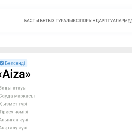
БАСТЫ БЕТ
БІЗ ТУРАЛЫ
КӘСІПОРЫНДАР
ПӘТУАЛАР
МЕ
Белсенді
«Aiza»
Заңды атауы
Сауда маркасы
Қызмет түрі
Тіркеу нөмірі
Алынған күні
Аяқталу күні