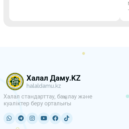
Халал Даму.KZ
halaldamu.kz
Халал стандарттау, бақылау және
куәліктер беру орталығы