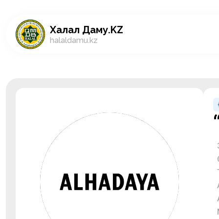
Халал Даму.KZ
halaldamu.kz