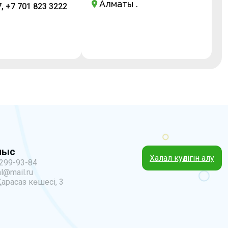
Алматы қ.
, +7 701 823 3222
ныс
Халал куәлігін алу
 299-93-84
l@mail.ru
Қарасаз көшесі, 3