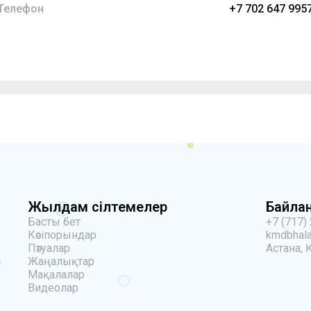
Телефон
+7 702 647 9957
Жылдам сілтемелер
Байла
Басты бет
+7 (717)
Кәсіпорындар
kmdbhala
Пәтуалар
Астана, 
Жаңалықтар
Мақалалар
Видеолар