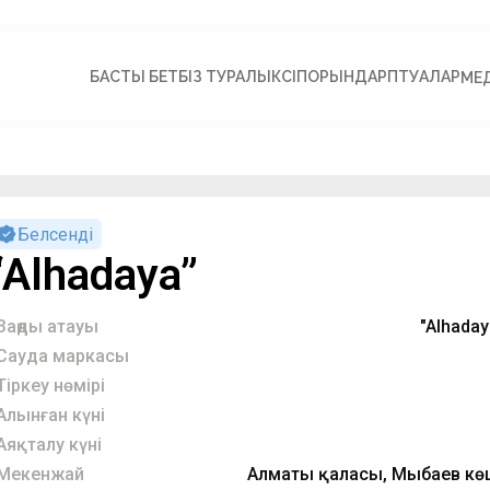
БАСТЫ БЕТ
БІЗ ТУРАЛЫ
КӘСІПОРЫНДАР
ПӘТУАЛАР
МЕ
Белсенді
“Alhadaya”
Заңды атауы
"Alhada
Сауда маркасы
Тіркеу нөмірі
Алынған күні
Аяқталу күні
Мекенжай
Алматы қаласы, Мыңбаев көше