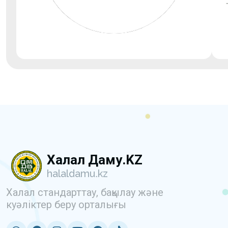
Халал Даму.KZ
halaldamu.kz
Халал стандарттау, бақылау және
куәліктер беру орталығы