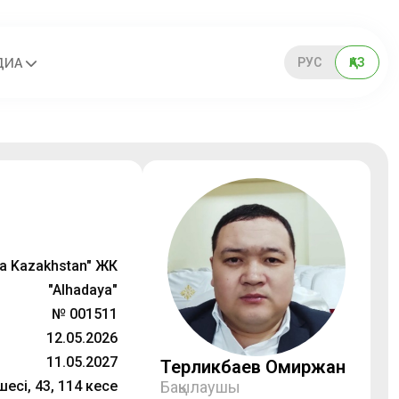
РУС
ҚАЗ
ДИА
ya Kazakhstan" ЖК
"Alhadaya"
№ 001511
12.05.2026
11.05.2027
Терликбаев Омиржан
сі, 43, 114 кеңсе
Бақылаушы