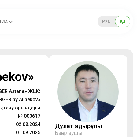
РУС
ҚАЗ
ДИА
bekov»
GER Astana» ЖШC
RGER by Alibekov»
қтану орындары
№ 000617
02.08.2024
Дулат Қадырұлы
01.08.2025
Бақылаушы