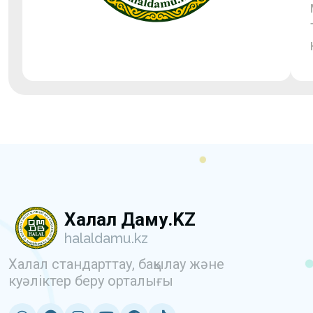
Халал Даму.KZ
halaldamu.kz
Халал стандарттау, бақылау және
куәліктер беру орталығы