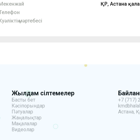
Мекенжай
ҚР, Астана қалас
Телефон
Куәліктің мәртебесі
Жылдам сілтемелер
Байла
Басты бет
+7 (717) 
Кәсіпорындар
kmdbhalal
Пәтуалар
Астана, Қ
Жаңалықтар
Мақалалар
Видеолар