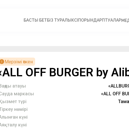
БАСТЫ БЕТ
БІЗ ТУРАЛЫ
КӘСІПОРЫНДАР
ПӘТУАЛАР
МЕ
Мерзімі өткен
«ALL OFF BURGER by Ali
Заңды атауы
«ALLBUR
Сауда маркасы
«ALL OFF BU
Қызмет түрі
Тама
Тіркеу нөмірі
Алынған күні
Аяқталу күні