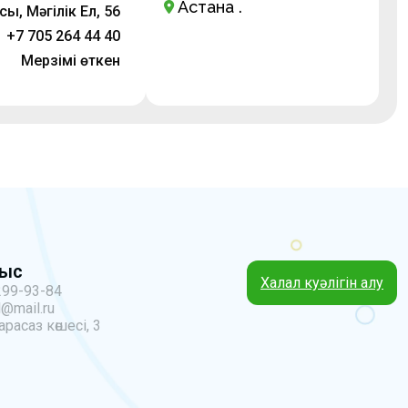
Астана қ.
ы, Мәңгілік Ел, 56
+7 705 264 44 40
Мерзімі өткен
ныс
Халал куәлігін алу
299-93-84
@mail.ru
арасаз көшесі, 3