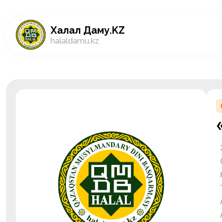
Халал Даму.KZ
halaldamu.kz