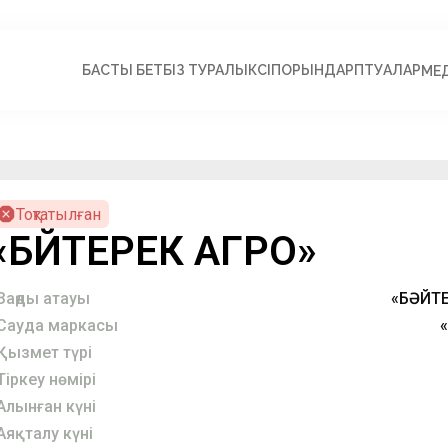
БАСТЫ БЕТ
БІЗ ТУРАЛЫ
КӘСІПОРЫНДАР
ПӘТУАЛАР
МЕ
Тоқтатылған
«БӘЙТЕРЕК АГРО»
Заңды атауы
«БӘЙТЕ
Сауда маркасы
Қызмет түрі
Тіркеу нөмірі
Алынған күні
Аяқталу күні