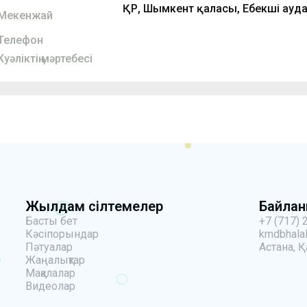
ҚР, Шымкент қаласы, Еңбекші ауд
Мекенжай
Телефон
Куәліктің мәртебесі
Жылдам сілтемелер
Байла
Басты бет
+7 (717) 
Кәсіпорындар
kmdbhalal
Пәтуалар
Астана, Қ
Жаңалықтар
Мақалалар
Видеолар