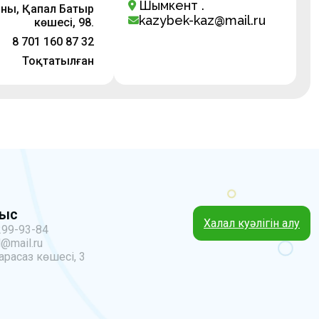
Шымкент қ.
аны, Қапал Батыр
kazybek-kaz@mail.ru
көшесі, 98.
8 701 160 87 32
Тоқтатылған
ныс
Халал куәлігін алу
299-93-84
@mail.ru
арасаз көшесі, 3