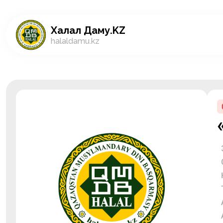
Халал Даму.KZ
halaldamu.kz