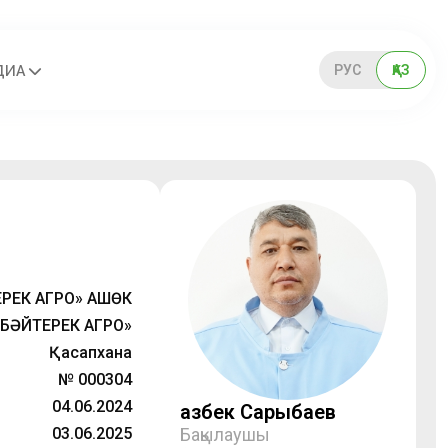
РУС
ҚАЗ
ДИА
РЕК АГРО» АШӨК
«БӘЙТЕРЕК АГРО»
Қасапхана
№ 000304
04.06.2024
Қазбек Сарыбаев
03.06.2025
Бақылаушы