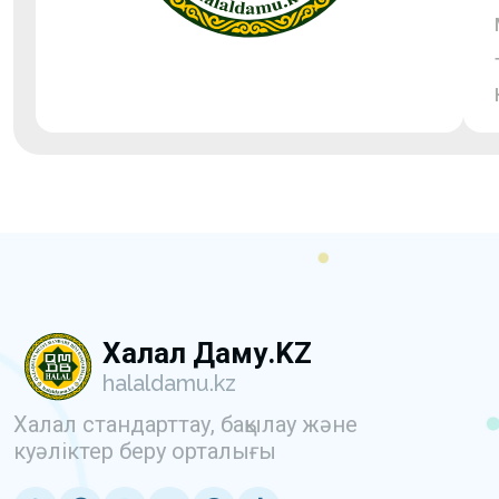
Халал Даму.KZ
halaldamu.kz
Халал стандарттау, бақылау және
куәліктер беру орталығы