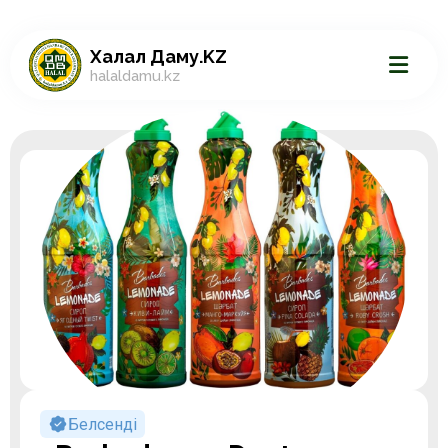
Халал Даму.KZ
halaldamu.kz
Белсенді