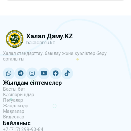
Халал Даму.KZ
halaldamu.kz
Халал стандарттау, бақылау және куәліктер беру
орталығы
Жылдам сілтемелер
Басты бет
Кәсіпорындар
Пәтуалар
Жаңалықтар
Мақалалар
Видеолар
Байланыс
+7 (717) 299-93-84