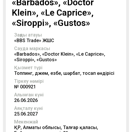
«Barbados», «Doctor
Klein», «Le Caprice»,
«Siroppi», «Gustos»
Заңды атауы
«BBS Trade» ЖШС
Сауда маркасы
«Barbados», «Doctor Klein», «Le Caprice»,
«Siroppi», «Gustos»
Қызмет түрі
Топпинг, джем, езбе, шәрбат, тосап өндірісі
Тіркеу нөмірі
№ 000921
Алынған күні
26.06.2026
Аяқталу күні
25.06.2027
Мекенжай
ҚР, Алматы облысы, Талғар қаласы,