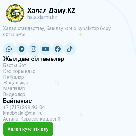
Халал Даму.KZ
halaldamu.kz
Халал стандарттау, бақылау және куәліктер беру
орталығы
Жылдам сілтемелер
Басты бет
Кәсіпорындар
Пәтуалар
Жаңалықтар
Мақалалар
Видеолар
Байланыс
+7 (717) 299-93-84
kmdbhalal@mail.ru
Астана, Қарасаз көшесі, 3
Халал куәлігін алу