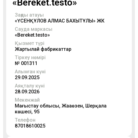
«Bereket.testo»
Заңды атауы
«ҮСЕНҚҰЛОВ АЛМАС БАХЫТҰЛЫ» ЖК
Сауда маркасы
«Bereket.testo»
Қызмет түрі
Жартылай фабрикаттар
Тіркеу нөмірі
№ 001311
Алынған күні
29.09.2025
Аяқталу күні
28.09.2026
Мекенжай
Маңғыстау облысы, Жаңаөзен, Шерқала
көшесі, 95
Телефон
87018610025