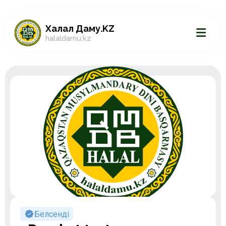
Халал Даму.KZ
halaldamu.kz
Белсенді