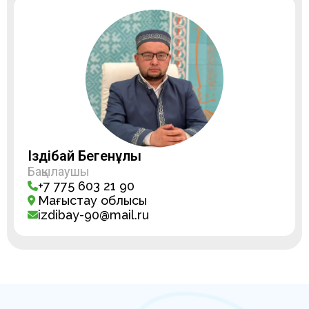
Іздібай Бегенұлы
Бақылаушы
+7 775 603 21 90
Маңғыстау облысы
izdibay-90@mail.ru