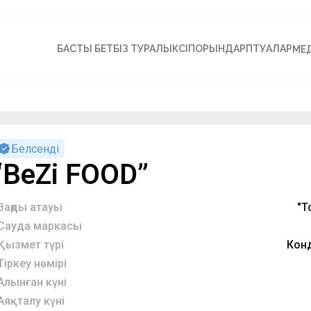
БАСТЫ БЕТ
БІЗ ТУРАЛЫ
КӘСІПОРЫНДАР
ПӘТУАЛАР
МЕ
Белсенді
“BeZi FOOD”
Заңды атауы
"Т
Сауда маркасы
Қызмет түрі
Конд
Тіркеу нөмірі
Алынған күні
Аяқталу күні