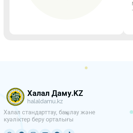
Халал Даму.KZ
halaldamu.kz
Халал стандарттау, бақылау және
куәліктер беру орталығы