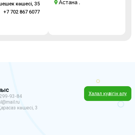
Астана қ.
шешек көшесі, 35
+7 702 867 6077
ныс
Халал куәлігін алу
 299-93-84
l@mail.ru
Қарасаз көшесі, 3