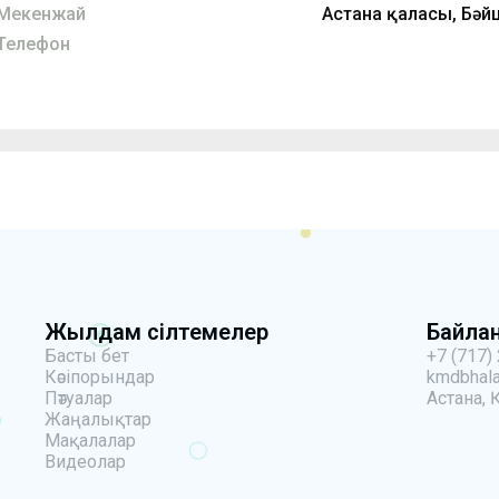
Мекенжай
Астана қаласы, Бәй
Телефон
Жылдам сілтемелер
Байла
Басты бет
+7 (717)
Кәсіпорындар
kmdbhala
Пәтуалар
Астана, 
Жаңалықтар
Мақалалар
Видеолар