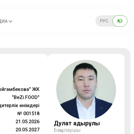
РУС
ҚАЗ
ДИА
ойгамбекова" ЖК
"BeZi FOOD"
итерлік өнімдері
№ 001518
21.05.2026
Дулат Қадырұлы
20.05.2027
Бақылаушы