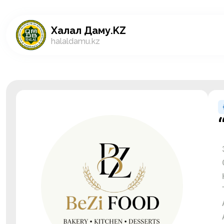
Халал Даму.KZ
halaldamu.kz