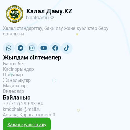
Халал Даму.KZ
halaldamu.kz
Халал стандарттау, бақылау және куәліктер беру
орталығы
Жылдам сілтемелер
Басты бет
Кәсіпорындар
Пәтуалар
Жаңалықтар
Мақалалар
Видеолар
Байланыс
+7 (717) 299-93-84
kmdbhalal@mail.ru
Астана, Қарасаз көшесі, 3
Халал куәлігін алу