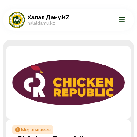
Халал Даму.KZ
halaldamu.kz
Мерзімі өткен