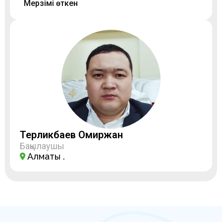
Мерзімі өткен
Терликбаев Омиржан
Бақылаушы
Алматы қ.