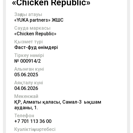
«Chicken Republic»
Заңды атауы
«YUKA partners» ЖШС
Сауда маркасы
«Chicken Republic»
Қызмет түрі
Фаст-фуд өнімдері
Тіркеу нөмірі
№ 000914/2
Алынған күні
05.06.2025
Аяқталу күні
04.06.2026
Мекенжай
ҚР, Алматы қаласы, Самал-3 ықшам
ауданы, 1.
Телефон
+7 701 113 36 00
Куәліктің мәртебесі