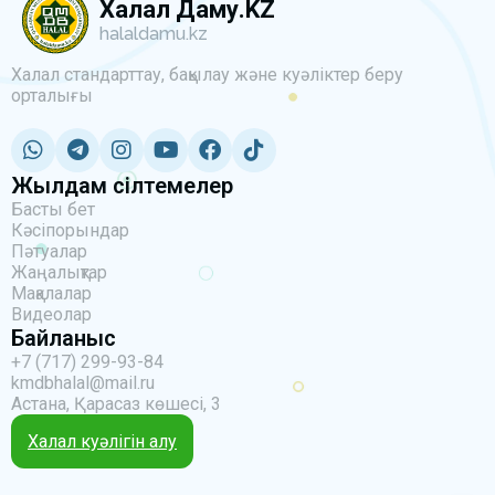
Халал Даму.KZ
halaldamu.kz
Халал стандарттау, бақылау және куәліктер беру
орталығы
Жылдам сілтемелер
Басты бет
Кәсіпорындар
Пәтуалар
Жаңалықтар
Мақалалар
Видеолар
Байланыс
+7 (717) 299-93-84
kmdbhalal@mail.ru
Астана, Қарасаз көшесі, 3
Халал куәлігін алу