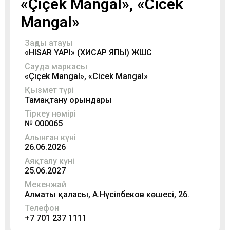
«Çıçek Mangal», «Cicek
Mangal»
Заңды атауы
«HISAR YAPI» (ХИСАР ЯПЫ) ЖШС
Сауда маркасы
«Çıçek Mangal», «Cicek Mangal»
Қызмет түрі
Тамақтану орындары
Тіркеу нөмірі
№ 000065
Алынған күні
26.06.2026
Аяқталу күні
25.06.2027
Мекенжай
Алматы қаласы, А.Нүсіпбеков көшесі, 26.
Телефон
+7 701 237 1111