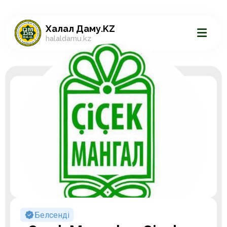
Халал Даму.KZ
halaldamu.kz
Белсенді