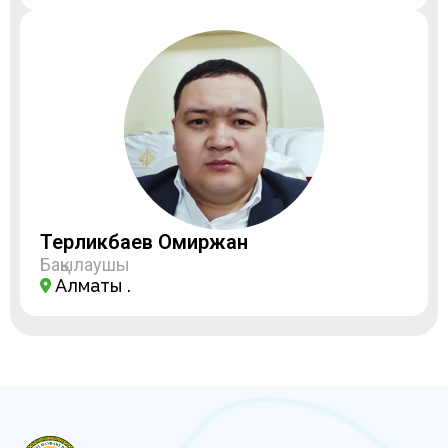
Терликбаев Омиржан
Бақылаушы
Алматы қ.