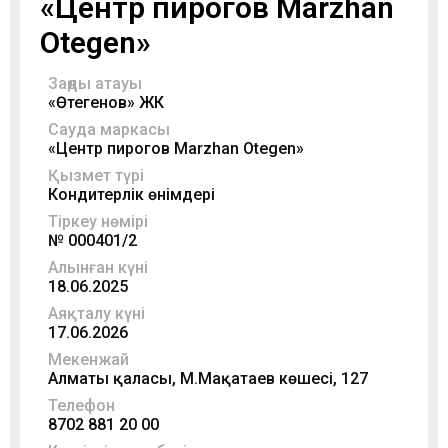
«Центр пирогов Marzhan
Otegen»
Заңды атауы
«Өтегенов» ЖК
Сауда маркасы
«Центр пирогов Marzhan Otegen»
Қызмет түрі
Кондитерлік өнімдері
Тіркеу нөмірі
№ 000401/2
Алынған күні
18.06.2025
Аяқталу күні
17.06.2026
Мекенжай
Алматы қаласы, М.Мақатаев көшесі, 127
Телефон
8702 881 20 00