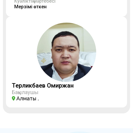
Куәліктің мәртебесі
Мерзімі өткен
Терликбаев Омиржан
Бақылаушы
Алматы қ.