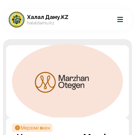
Халал Даму.KZ
halaldamu.kz
Мерзімі өткен