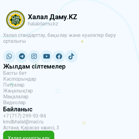
Халал Даму.KZ
halaldamu.kz
Халал стандарттау, бақылау және куәліктер беру
орталығы
Жылдам сілтемелер
Басты бет
Кәсіпорындар
Пәтуалар
Жаңалықтар
Мақалалар
Видеолар
Байланыс
+7 (717) 299-93-84
kmdbhalal@mail.ru
Астана, Қарасаз көшесі, 3
Халал куәлігін алу