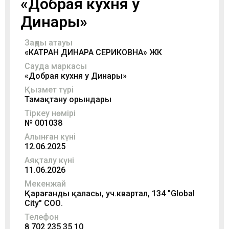
«Добрая кухня у
Динары»
Заңды атауы
«КАТРАН ДИНАРА СЕРИКОВНА» ЖК
Сауда маркасы
«Добрая кухня у Динары»
Қызмет түрі
Тамақтану орындары
Тіркеу нөмірі
№ 001038
Алынған күні
12.06.2025
Аяқталу күні
11.06.2026
Мекенжай
Қарағанды қаласы, уч.квартал, 134 "Global
City" СОО.
Телефон
8 702 235 35 10