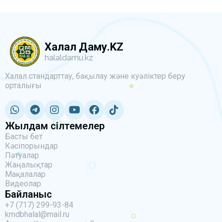
Халал Даму.KZ
halaldamu.kz
Халал стандарттау, бақылау және куәліктер беру
орталығы
Жылдам сілтемелер
Басты бет
Кәсіпорындар
Пәтуалар
Жаңалықтар
Мақалалар
Видеолар
Байланыс
+7 (717) 299-93-84
kmdbhalal@mail.ru