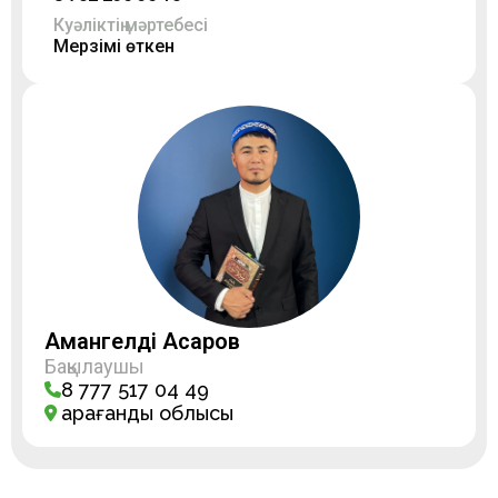
Куәліктің мәртебесі
Мерзімі өткен
Амангелді Асқаров
Бақылаушы
8 777 517 04 49
Қарағанды облысы