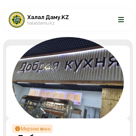
Халал Даму.KZ
halaldamu.kz
Мерзімі өткен