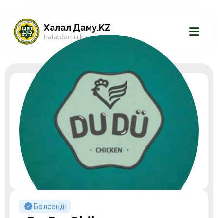
Халал Даму.KZ
halaldamu.kz
Белсенді