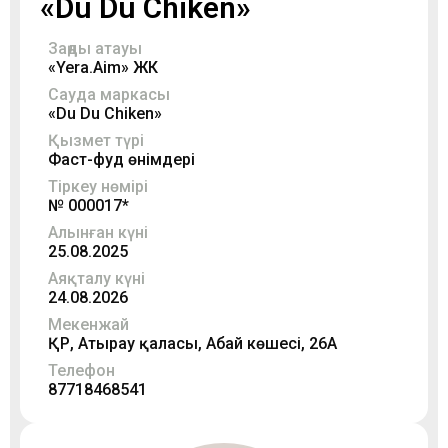
«Du Du Chiken»
Заңды атауы
«Yera.Aim» ЖК
Сауда маркасы
«Du Du Chiken»
Қызмет түрі
Фаст-фуд өнімдері
Тіркеу нөмірі
№ 000017*
Алынған күні
25.08.2025
Аяқталу күні
24.08.2026
Мекенжай
ҚР, Атырау қаласы, Абай көшесі, 26А
Телефон
87718468541