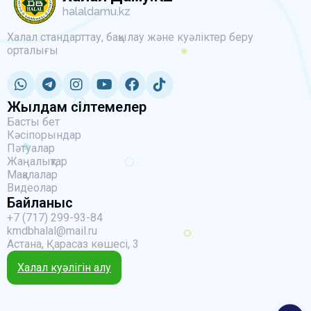
halaldamu.kz
Халал стандарттау, бақылау және куәліктер беру
орталығы
Жылдам сілтемелер
Басты бет
Кәсіпорындар
Пәтуалар
Жаңалықтар
Мақалалар
Видеолар
Байланыс
+7 (717) 299-93-84
kmdbhalal@mail.ru
Астана, Қарасаз көшесі, 3
Халал куәлігін алу