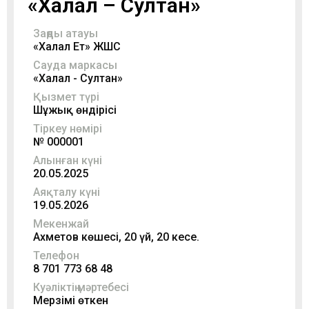
«Халал – Султан»
Заңды атауы
«Халал Ет» ЖШС
Сауда маркасы
«Халал - Султан»
Қызмет түрі
Шұжық өндірісі
Тіркеу нөмірі
№ 000001
Алынған күні
20.05.2025
Аяқталу күні
19.05.2026
Мекенжай
Ахметов көшесі, 20 үй, 20 кеңсе.
Телефон
8 701 773 68 48
Куәліктің мәртебесі
Мерзімі өткен