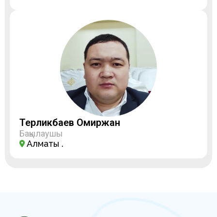
Терликбаев Омиржан
Бақылаушы
Алматы қ.