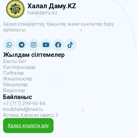
Халал Даму.KZ
halaldamu.kz
Халал стандарттау, бақылау және куәліктер беру
орталығы
Жылдам сілтемелер
Басты бет
Кәсіпорындар
Пәтуалар
Жаңалықтар
Мақалалар
Видеолар
Байланыс
+7 (717) 299-93-84
kmdbhalal@mail.ru
Астана, Қарасаз көшесі, 3
Халал куәлігін алу