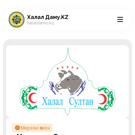
Халал Даму.KZ
halaldamu.kz
Мерзімі өткен