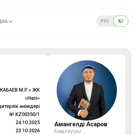
РУС
ҚАЗ
ДИА
КАБАЕВ М.Р.» ЖК
«Hani»
итерлік өнімдері
№ KZ00350/1
24.10.2025
Амангелді Асқаров
23.10.2026
Бақылаушы