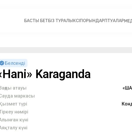
БАСТЫ БЕТ
БІЗ ТУРАЛЫ
КӘСІПОРЫНДАР
ПӘТУАЛАР
МЕ
Белсенді
«Hani» Karaganda
Заңды атауы
«ША
Сауда маркасы
Қызмет түрі
Конд
Тіркеу нөмірі
Алынған күні
Аяқталу күні