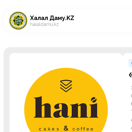
Халал Даму.KZ
halaldamu.kz