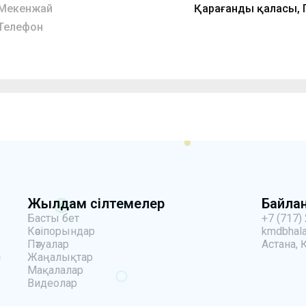
Мекенжай
Қарағанды қаласы, Г
Телефон
Жылдам сілтемелер
Байла
Басты бет
+7 (717)
Кәсіпорындар
kmdbhala
Пәтуалар
Астана, 
Жаңалықтар
Мақалалар
Видеолар