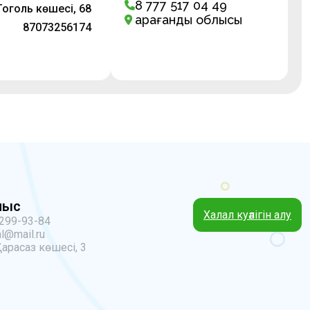
8 777 517 04 49
оголь көшесі, 68
Қарағанды облысы
87073256174
ныс
Халал куәлігін алу
 299-93-84
l@mail.ru
Қарасаз көшесі, 3