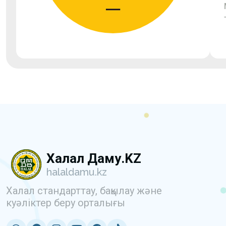
Халал Даму.KZ
halaldamu.kz
Халал стандарттау, бақылау және
куәліктер беру орталығы