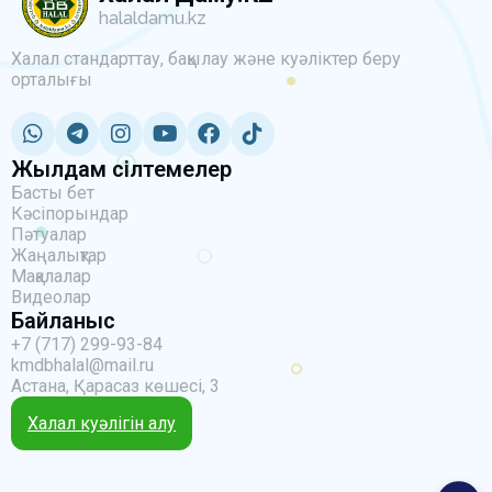
halaldamu.kz
Халал стандарттау, бақылау және куәліктер беру
орталығы
Жылдам сілтемелер
Басты бет
Кәсіпорындар
Пәтуалар
Жаңалықтар
Мақалалар
Видеолар
Байланыс
+7 (717) 299-93-84
kmdbhalal@mail.ru
Астана, Қарасаз көшесі, 3
Халал куәлігін алу