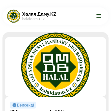
Халал Даму.KZ
halaldamu.kz
Белсенді