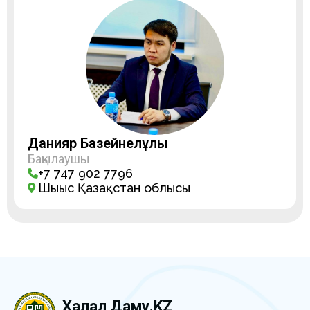
Данияр Бақзейнелұлы
Бақылаушы
+7 747 902 7796
Шығыс Қазақстан облысы
Халал Даму.KZ