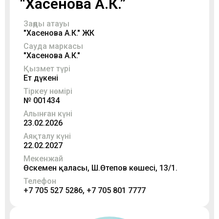
“Хасенова А.К.”
Заңды атауы
"Хасенова А.К." ЖК
Сауда маркасы
"Хасенова А.К."
Қызмет түрі
Ет дүкені
Тіркеу нөмірі
№ 001434
Алынған күні
23.02.2026
Аяқталу күні
22.02.2027
Мекенжай
Өскемен қаласы, Ш.Өтепов көшесі, 13/1.
Телефон
+7 705 527 5286, +7 705 801 7777