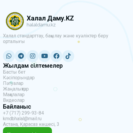
Халал Даму.KZ
halaldamu.kz
Халал стандарттау, бақылау және куәліктер беру
орталығы
Жылдам сілтемелер
Басты бет
Кәсіпорындар
Пәтуалар
Жаңалықтар
Мақалалар
Видеолар
Байланыс
+7 (717) 299-93-84
kmdbhalal@mail.ru
Астана, Қарасаз көшесі, 3