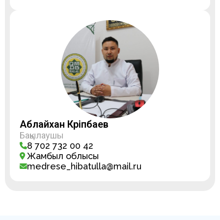
Аблайхан Кәріпбаев
Бақылаушы
8 702 732 00 42
Жамбыл облысы
medrese_hibatulla@mail.ru