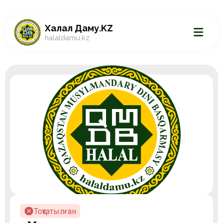
Халал Даму.KZ
halaldamu.kz
Тоқтатылған