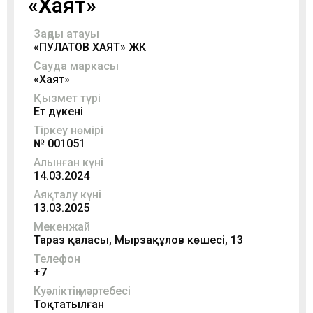
«Хаят»
Заңды атауы
«ПУЛАТОВ ХАЯТ» ЖК
Сауда маркасы
«Хаят»
Қызмет түрі
Ет дүкені
Тіркеу нөмірі
№ 001051
Алынған күні
14.03.2024
Аяқталу күні
13.03.2025
Мекенжай
Тараз қаласы, Мырзақұлов көшесі, 13
Телефон
+7
Куәліктің мәртебесі
Тоқтатылған