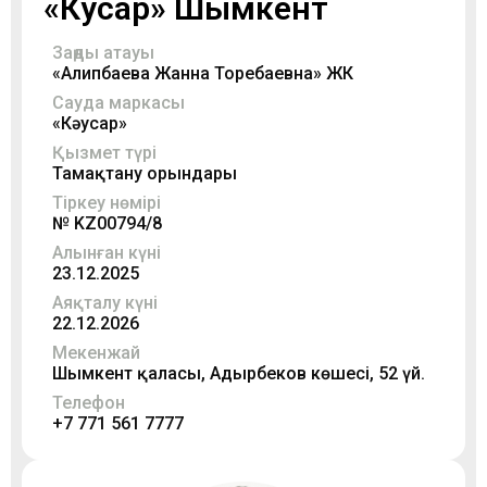
«Кәусар» Шымкент
Заңды атауы
«Алипбаева Жанна Торебаевна» ЖК
Сауда маркасы
«Кәусар»
Қызмет түрі
Тамақтану орындары
Тіркеу нөмірі
№ KZ00794/8
Алынған күні
23.12.2025
Аяқталу күні
22.12.2026
Мекенжай
Шымкент қаласы, Адырбеков көшесі, 52 үй.
Телефон
+7 771 561 7777