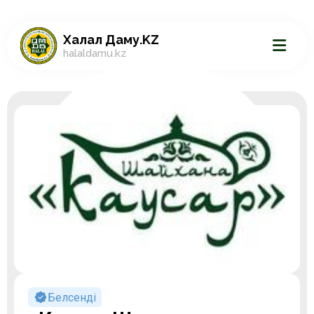
Халал Даму.KZ
halaldamu.kz
Белсенді