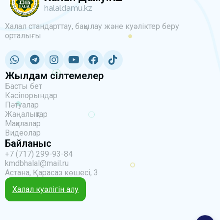
halaldamu.kz
Халал стандарттау, бақылау және куәліктер беру
орталығы
Жылдам сілтемелер
Басты бет
Кәсіпорындар
Пәтуалар
Жаңалықтар
Мақалалар
Видеолар
Байланыс
+7 (717) 299-93-84
kmdbhalal@mail.ru
Астана, Қарасаз көшесі, 3
Халал куәлігін алу