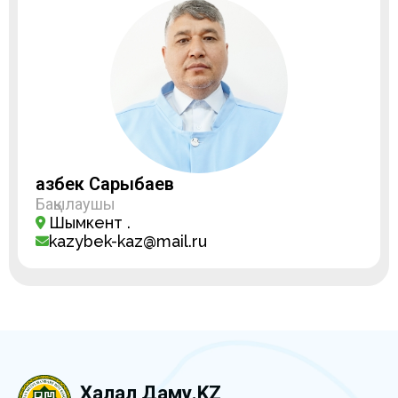
Қазбек Сарыбаев
Бақылаушы
Шымкент қ.
kazybek-kaz@mail.ru
Халал Даму.KZ