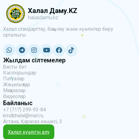
Халал Даму.KZ
halaldamu.kz
Халал стандарттау, бақылау және куәліктер беру
орталығы
Жылдам сілтемелер
Басты бет
Кәсіпорындар
Пәтуалар
Жаңалықтар
Мақалалар
Видеолар
Байланыс
+7 (717) 299-93-84
kmdbhalal@mail.ru
Астана, Қарасаз көшесі, 3
Халал куәлігін алу