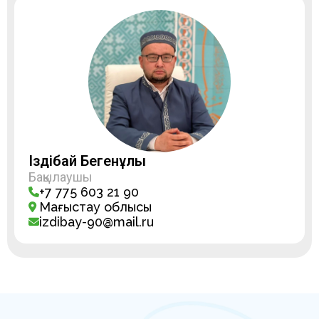
Іздібай Бегенұлы
Бақылаушы
+7 775 603 21 90
Маңғыстау облысы
izdibay-90@mail.ru