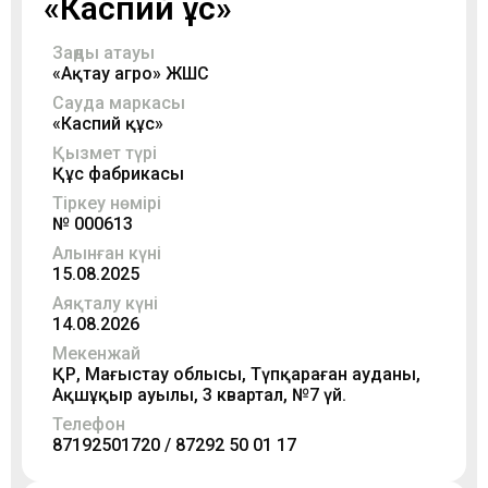
«Каспий құс»
Заңды атауы
«Ақтау агро» ЖШС
Сауда маркасы
«Каспий құс»
Қызмет түрі
Құс фабрикасы
Тіркеу нөмірі
№ 000613
Алынған күні
15.08.2025
Аяқталу күні
14.08.2026
Мекенжай
ҚР, Маңғыстау облысы, Түпқараған ауданы,
Ақшұқыр ауылы, 3 квартал, №7 үй.
Телефон
87192501720 / 87292 50 01 17