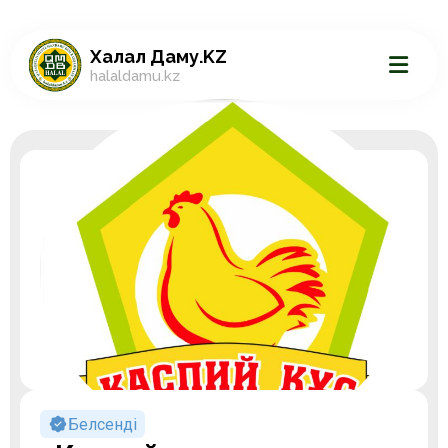
Халал Даму.KZ
halaldamu.kz
Белсенді