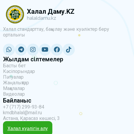
Халал Даму.KZ
halaldamu.kz
Халал стандарттау, бақылау және куәліктер беру
орталығы
Жылдам сілтемелер
Басты бет
Кәсіпорындар
Пәтуалар
Жаңалықтар
Мақалалар
Видеолар
Байланыс
+7 (717) 299-93-84
kmdbhalal@mail.ru
Астана, Қарасаз көшесі, 3
Халал куәлігін алу