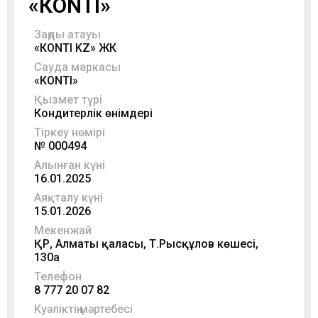
«КONTI»
Заңды атауы
«КONTI KZ» ЖК
Сауда маркасы
«КONTI»
Қызмет түрі
Кондитерлік өнімдері
Тіркеу нөмірі
№ 000494
Алынған күні
16.01.2025
Аяқталу күні
15.01.2026
Мекенжай
ҚР, Алматы қаласы, Т.Рысқұлов көшесі,
130а
Телефон
8 777 20 07 82
Куәліктің мәртебесі