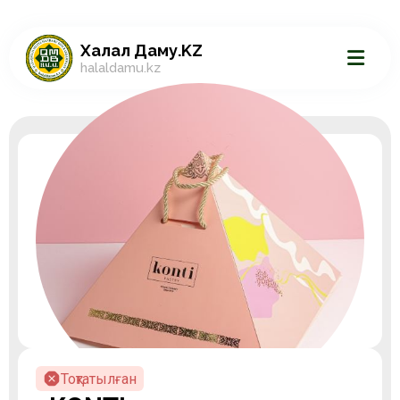
Халал Даму.KZ
halaldamu.kz
Тоқтатылған