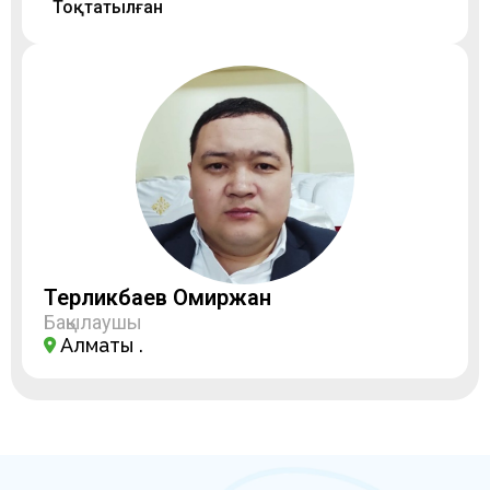
Тоқтатылған
Терликбаев Омиржан
Бақылаушы
Алматы қ.