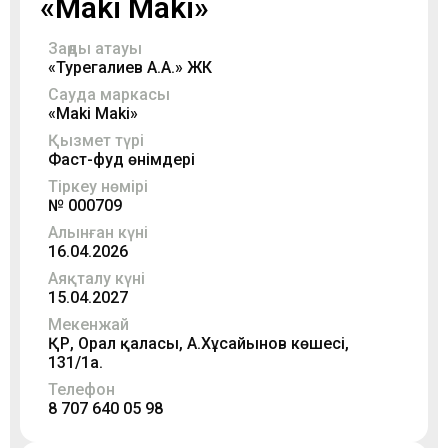
«Maki Maki»
Заңды атауы
«Турегалиев А.А.» ЖК
Сауда маркасы
«Maki Maki»
Қызмет түрі
Фаст-фуд өнімдері
Тіркеу нөмірі
№ 000709
Алынған күні
16.04.2026
Аяқталу күні
15.04.2027
Мекенжай
ҚР, Орал қаласы, А.Хұсайынов көшесі,
131/1а.
Телефон
8 707 640 05 98