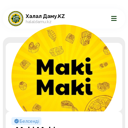
Халал Даму.KZ
halaldamu.kz
Белсенді