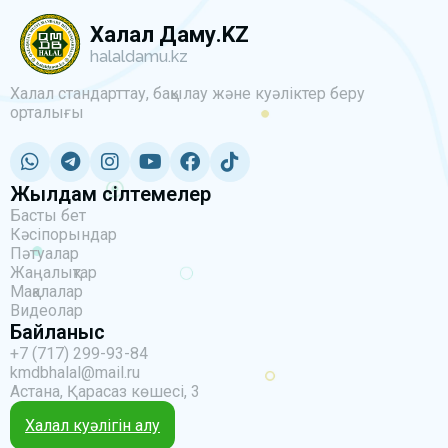
Халал Даму.KZ
halaldamu.kz
Халал стандарттау, бақылау және куәліктер беру
орталығы
Жылдам сілтемелер
Басты бет
Кәсіпорындар
Пәтуалар
Жаңалықтар
Мақалалар
Видеолар
Байланыс
+7 (717) 299-93-84
kmdbhalal@mail.ru
Астана, Қарасаз көшесі, 3
Халал куәлігін алу