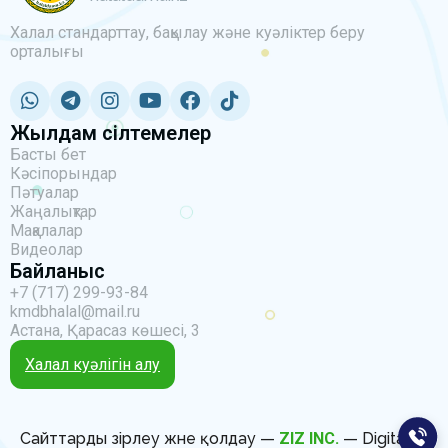
Халал стандарттау, бақылау және куәліктер беру
орталығы
Жылдам сілтемелер
Басты бет
Кәсіпорындар
Пәтуалар
Жаңалықтар
Мақалалар
Видеолар
Байланыс
+7 (717) 299-93-84
kmdbhalal@mail.ru
Астана, Қарасаз көшесі, 3
Халал куәлігін алу
Сайттарды әзірлеу және қолдау —
ZIZ INC.
— Digital IT