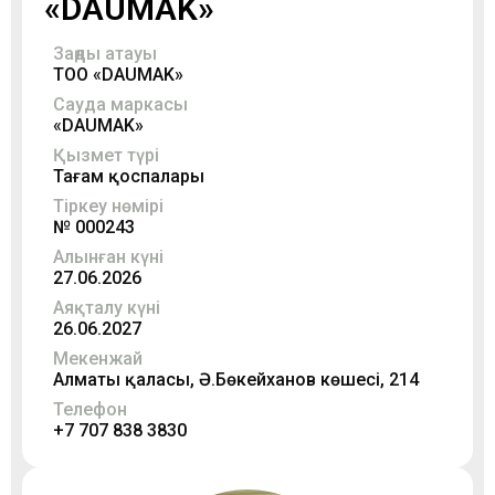
«DAUMAK»
Заңды атауы
ТОО «DAUMAK»
Сауда маркасы
«DAUMAK»
Қызмет түрі
Тағам қоспалары
Тіркеу нөмірі
№ 000243
Алынған күні
27.06.2026
Аяқталу күні
26.06.2027
Мекенжай
Алматы қаласы, Ә.Бөкейханов көшесі, 214
Телефон
+7 707 838 3830