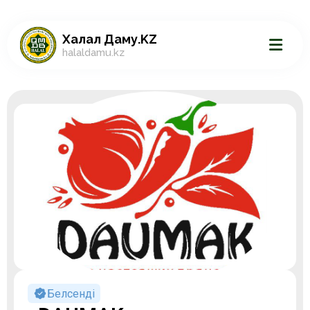
Халал Даму.KZ
halaldamu.kz
Белсенді