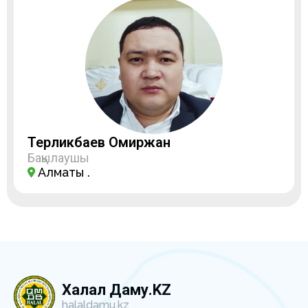
Терликбаев Омиржан
Бақылаушы
Алматы қ.
Халал Даму.KZ
halaldamu.kz