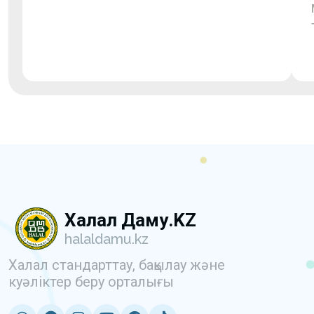
Халал Даму.KZ
halaldamu.kz
Халал стандарттау, бақылау және
куәліктер беру орталығы