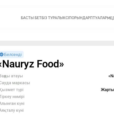
БАСТЫ БЕТ
БІЗ ТУРАЛЫ
КӘСІПОРЫНДАР
ПӘТУАЛАР
МЕ
Белсенді
«Nauryz Food»
Заңды атауы
«N
Сауда маркасы
Қызмет түрі
Жарты
Тіркеу нөмірі
Алынған күні
Аяқталу күні