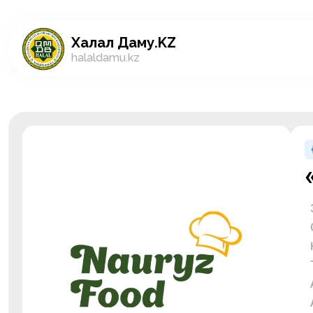
Халал Даму.KZ
halaldamu.kz