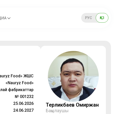
РУС
ҚАЗ
ДИА
auryz Food» ЖШС
«Nauryz Food»
лай фабрикаттар
№ 001232
25.06.2026
Терликбаев Омиржан
24.06.2027
Бақылаушы