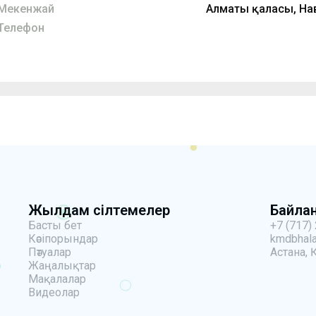
Мекенжай
Алматы қаласы, Нав
Телефон
Жылдам сілтемелер
Байла
Басты бет
+7 (717)
Кәсіпорындар
kmdbhala
Пәтуалар
Астана, 
Жаңалықтар
Мақалалар
Видеолар