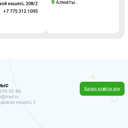
Алматы қ.
ой көшесі, 208/2
+7 775 312 1095
ныс
Халал куәлігін алу
 299-93-84
l@mail.ru
Қарасаз көшесі, 3