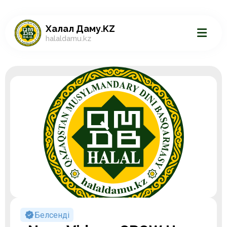
Халал Даму.KZ
halaldamu.kz
Белсенді