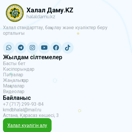
Халал Даму.KZ
halaldamu.kz
Халал стандарттау, бақылау және куәліктер беру
орталығы
Жылдам сілтемелер
Басты бет
Кәсіпорындар
Пәтуалар
Жаңалықтар
Мақалалар
Видеолар
Байланыс
+7 (717) 299-93-84
kmdbhalal@mail.ru
Астана, Қарасаз көшесі, 3
Халал куәлігін алу