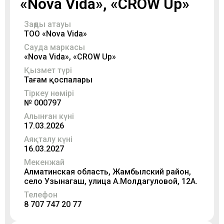
«Nova Vida», «CROW Up»
Заңды атауы
ТОО «Nova Vida»
Сауда маркасы
«Nova Vida», «CROW Up»
Қызмет түрі
Тағам қоспалары
Тіркеу нөмірі
№ 000797
Алынған күні
17.03.2026
Аяқталу күні
16.03.2027
Мекенжай
Алматинская область, Жамбылский район,
село Узынагаш, улица А.Молдагуловой, 12А.
Телефон
8 707 747 20 77