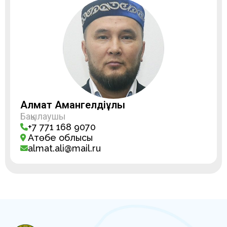
Алмат Амангелдіұлы
Бақылаушы
+7 771 168 9070
Ақтөбе облысы
almat.ali@mail.ru