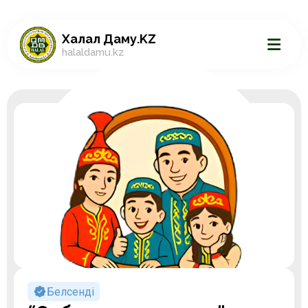
Халал Даму.KZ
halaldamu.kz
Белсенді