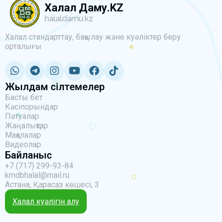
Халал Даму.KZ
halaldamu.kz
Халал стандарттау, бақылау және куәліктер беру
орталығы
Жылдам сілтемелер
Басты бет
Кәсіпорындар
Пәтуалар
Жаңалықтар
Мақалалар
Видеолар
Байланыс
+7 (717) 299-93-84
kmdbhalal@mail.ru
Астана, Қарасаз көшесі, 3
Халал куәлігін алу