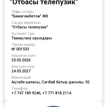
“Отбасы телепузик”
Заңды атауы
"Бимагамбетов" ЖК
Сауда маркасы
"Отбасы телепузик"
Қызмет түрі
Тамақтану орындары
Тіркеу нөмірі
№ 001533
Алынған күні
25.05.2026
Аяқталу күні
24.05.2027
Мекенжай
Ақтөбе қаласы, Сәңгібай батыр даңғылы, 92
Телефон
+7 747 189 9246, +7 771 818 2114